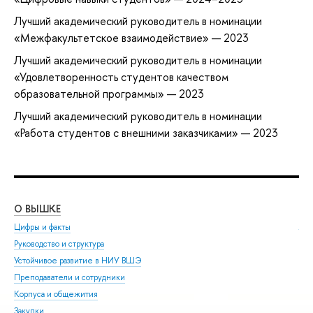
Лучший академический руководитель в номинации
«Межфакультетское взаимодействие» — 2023
Лучший академический руководитель в номинации
«Удовлетворенность студентов качеством
образовательной программы» — 2023
Лучший академический руководитель в номинации
«Работа студентов с внешними заказчиками» — 2023
О ВЫШКЕ
ОБ
Цифры и факты
Ли
Руководство и структура
Дов
Устойчивое развитие в НИУ ВШЭ
Ол
Преподаватели и сотрудники
При
Корпуса и общежития
Вы
Закупки
При