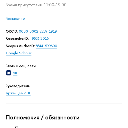
Время присутствия: 11:00-19:00
Расписание
ORCID
:
0000-0002-2259-1919
ResearcherID
:
I-9553-2016
Scopus AuthorID
:
56441599600
Google Scholar
Блоги и соц. сети
VK
Руководитель
Аржанцев И. В.
Полномочия / обязанности