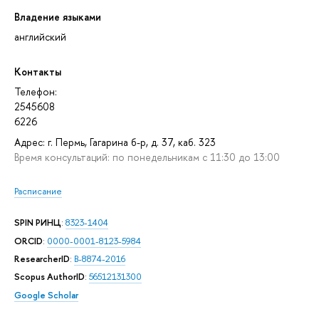
Владение языками
английский
Контакты
Телефон:
2545608
6226
Адрес: г. Пермь, Гагарина б-р, д. 37, каб. 323
Время консультаций: по понедельникам с 11:30 до 13:00
Расписание
SPIN РИНЦ
:
8323-1404
ORCID
:
0000-0001-8123-5984
ResearcherID
:
B-8874-2016
Scopus AuthorID
:
56512131300
Google Scholar