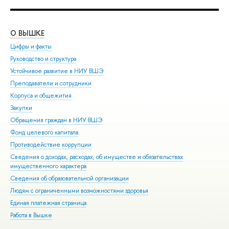
О ВЫШКЕ
ОБ
Цифры и факты
Ли
Руководство и структура
Дов
Устойчивое развитие в НИУ ВШЭ
Ол
Преподаватели и сотрудники
При
Корпуса и общежития
Вы
Закупки
При
Обращения граждан в НИУ ВШЭ
Асп
Фонд целевого капитала
Доп
Противодействие коррупции
Цен
Сведения о доходах, расходах, об имуществе и обязательствах
Биз
имущественного характера
Обр
Сведения об образовательной организации
Обр
Людям с ограниченными возможностями здоровья
Единая платежная страница
Работа в Вышке