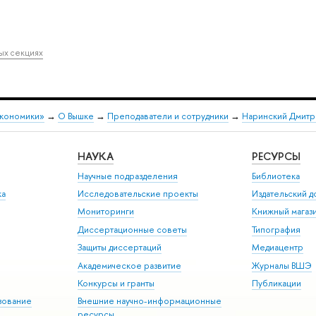
ных секциях
экономики»
→
О Вышке
→
Преподаватели и сотрудники
→
Наринский Дмитр
НАУКА
РЕСУРСЫ
Научные подразделения
Библиотека
ка
Исследовательские проекты
Издательский 
Мониторинги
Книжный магаз
Диссертационные советы
Типография
Защиты диссертаций
Медиацентр
Академическое развитие
Журналы ВШЭ
Конкурсы и гранты
Публикации
зование
Внешние научно-информационные
ресурсы