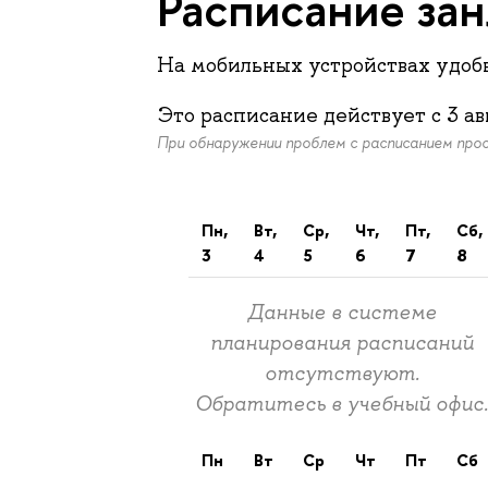
Расписание за
На мобильных устройствах удо
Это расписание действует c
3 ав
При обнаружении проблем с расписанием пр
пн,
вт,
ср,
чт,
пт,
сб,
3
4
5
6
7
8
Данные в системе
планирования расписаний
отсутствуют.
Обратитесь в учебный офис
пн
вт
ср
чт
пт
сб