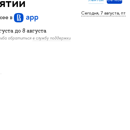
нятий
Сегодня, 7 августа, пт
бнее
в
густа
до
8 августа
осьба обратиться
в службу поддержки
.