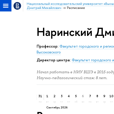
Национальный исследовательский университет «Высш
Дмитрий Михайлович
Расписание
Наринский Дм
профессор:
Факультет городского и регио
Высоковского
Директор центра:
Факультет городского и
Начал работать в НИУ ВШЭ в 2015 году
Научно-педагогический стаж: 8 лет.
31
1
2
3
4
5
6
7
8
9
10
пн
вт
ср
чт
пт
сб
вс
пн
вт
ср
чт
сентябрь 2026