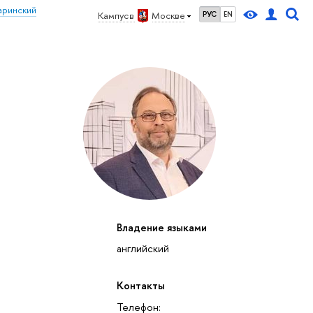
аринский
Кампус в
Москве
РУС
EN
Владение языками
английский
27
28
29
30
1
2
3
4
5
6
7
8
9
10
11
12
вс
пн
вт
ср
чт
пт
сб
вс
пн
вт
ср
чт
пт
сб
вс
пн
Контакты
октябрь 2026
Телефон: