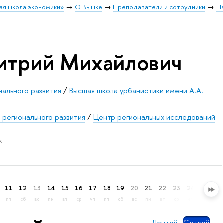
ая школа экономики»
О Вышке
Преподаватели и сотрудники
Н
итрий Михайлович
нального развития
/
Высшая школа урбанистики имени А.А.
 регионального развития
/
Центр региональных исследований
.
11
12
13
14
15
16
17
18
19
20
21
22
23
24
25
26
пт
сб
вс
пн
вт
ср
чт
пт
сб
вс
пн
вт
ср
чт
пт
сб
Лентой
Сеткой