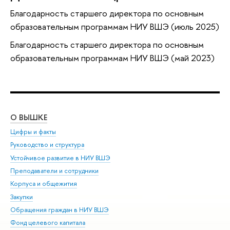
Благодарность старшего директора по основным
образовательным программам НИУ ВШЭ (июль 2025)
Благодарность старшего директора по основным
образовательным программам НИУ ВШЭ (май 2023)
О ВЫШКЕ
ОБ
Цифры и факты
Ли
Руководство и структура
Дов
Устойчивое развитие в НИУ ВШЭ
Ол
Преподаватели и сотрудники
При
Корпуса и общежития
Вы
Закупки
При
Обращения граждан в НИУ ВШЭ
Ас
Фонд целевого капитала
До