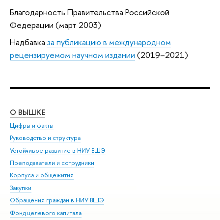
Благодарность Правительства Российской
Федерации (март 2003)
Надбавка
за публикацию в международном
рецензируемом научном издании
(2019–2021)
О ВЫШКЕ
ОБ
Цифры и факты
Ли
Руководство и структура
Дов
Устойчивое развитие в НИУ ВШЭ
Ол
Преподаватели и сотрудники
При
Корпуса и общежития
Вы
Закупки
При
Обращения граждан в НИУ ВШЭ
Ас
Фонд целевого капитала
До