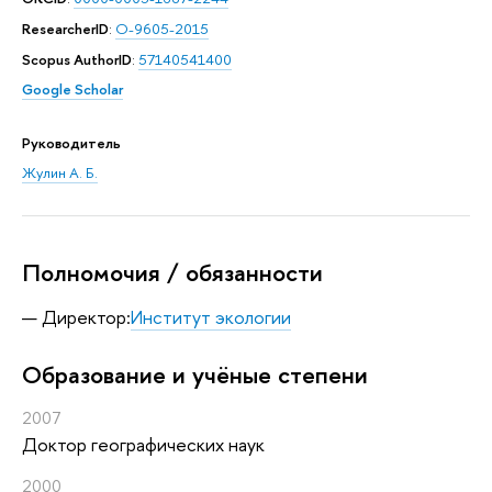
ResearcherID
:
O-9605-2015
Scopus AuthorID
:
57140541400
Google Scholar
Руководитель
Жулин А. Б.
Полномочия / обязанности
Директор:
Институт экологии
Oбразование и учёные степени
2007
Доктор географических наук
2000