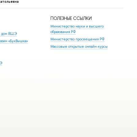
натольевна
ПОЛЕЗНЫЕ ССЫЛКИ
Министерство науки и высшего
образования РФ
й дом ВШЭ
Министерство просвещения РФ
азин «БукВышка»
Массовые открытые онлайн-курсы
ШЭ