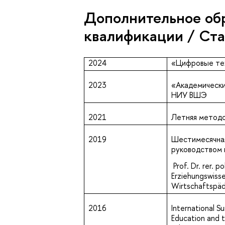
Дополнительное об
квалификации / Ст
2024
«Цифровые тех
2023
«Академический
НИУ ВШЭ
2021
Летняя методо
2019
Шестимесячная
руководством
Prof. Dr. rer. p
Erziehungswiss
Wirtschaftspäd
2016
International S
Education and t