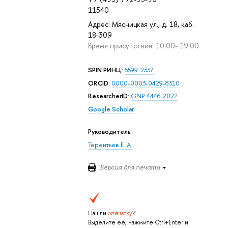
11540
Адрес: Мясницкая ул., д. 18, каб.
18-309
Время присутствия: 10.00- 19.00
SPIN РИНЦ
:
6599-2337
ORCID
:
0000-0003-0429-8310
ResearcherID
:
GNP-4446-2022
Google Scholar
Руководитель
Терентьев Е. А.
Версия для печати
Нашли
опечатку
?
Выделите её, нажмите Ctrl+Enter и