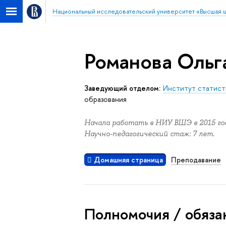
Национальный исследовательский университет «Высшая 
Романова Ольг
Заведующий отделом:
Институт статист
образования
Начала работать в НИУ ВШЭ в 2015 год
Научно-педагогический стаж: 7 лет.
Домашняя страница
Преподавание
Полномочия / обяза