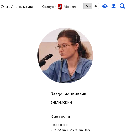
РУС
EN
 Ольга Анатольевна
Кампус в
Москве
Владение языками
английский
Контакты
Телефон:
+7 (495) 772-95-90