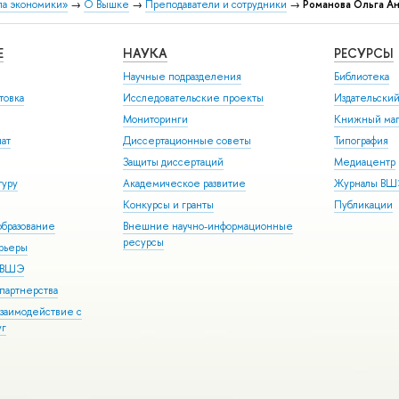
ла экономики»
→
О Вышке
→
Преподаватели и сотрудники
→
Романова Ольга А
Е
НАУКА
РЕСУРСЫ
Научные подразделения
Библиотека
товка
Исследовательские проекты
Издательски
Мониторинги
Книжный маг
иат
Диссертационные советы
Типография
Защиты диссертаций
Медиацентр
туру
Академическое развитие
Журналы В
Конкурсы и гранты
Публикации
бразование
Внешние научно-информационные
ресурсы
арьеры
р ВШЭ
партнерства
взаимодействие с
уг