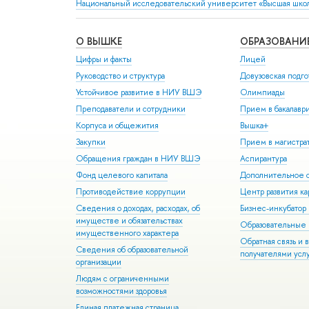
Национальный исследовательский университет «Высшая шко
О ВЫШКЕ
ОБРАЗОВАНИ
Цифры и факты
Лицей
Руководство и структура
Довузовская подго
Устойчивое развитие в НИУ ВШЭ
Олимпиады
Преподаватели и сотрудники
Прием в бакалавр
Корпуса и общежития
Вышка+
Закупки
Прием в магистра
Обращения граждан в НИУ ВШЭ
Аспирантура
Фонд целевого капитала
Дополнительное о
Противодействие коррупции
Центр развития к
Сведения о доходах, расходах, об
Бизнес-инкубато
имуществе и обязательствах
Образовательные 
имущественного характера
Обратная связь и 
Сведения об образовательной
получателями усл
организации
Людям с ограниченными
возможностями здоровья
Единая платежная страница