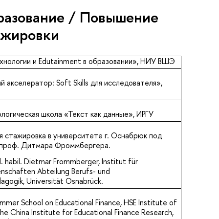
разование / Повышение
ажировки
нологии и Edutainment в образовании», НИУ ВШЭ
 акселератор: Soft Skills для исследователя»,
логическая школа «Текст как данные», ИРГУ
 стажировка в университете г. Оснабрюк под
 проф. Дитмара Фроммбергера.
ol. habil. Dietmar Frommberger, Institut für
enschaften Abteilung Berufs- und
agogik, Universität Osnabrück.
ummer School on Educational Finance, HSE Institute of
he China Institute for Educational Finance Research,