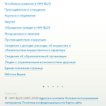
Устойчивое развитие в НИУ ВШЭ
Ол
Преподаватели и сотрудники
При
Корпуса и общежития
Вы
Закупки
При
Обращения граждан в НИУ ВШЭ
Ас
Фонд целевого капитала
До
Противодействие коррупции
Цен
Сведения о доходах, расходах, об имуществе и
Би
обязательствах имущественного характера
Об
Сведения об образовательной организации
Обр
Людям с ограниченными возможностями здоровья
Единая платежная страница
Работа в Вышке
Редактору
© НИУ ВШЭ 1993–2026
Адреса и контакты
Условия использования
материалов
Политика конфиденциальности
Карта сайта