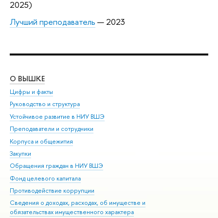
2025)
Лучший преподаватель
— 2023
О ВЫШКЕ
ОБ
Цифры и факты
Ли
Руководство и структура
Дов
Устойчивое развитие в НИУ ВШЭ
Ол
Преподаватели и сотрудники
При
Корпуса и общежития
Вы
Закупки
При
Обращения граждан в НИУ ВШЭ
Ас
Фонд целевого капитала
До
Противодействие коррупции
Цен
Сведения о доходах, расходах, об имуществе и
Би
обязательствах имущественного характера
Об