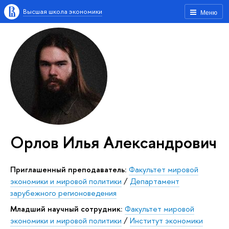
Высшая школа экономики
Меню
Орлов Илья Александрович
Приглашенный преподаватель:
Факультет мировой
экономики и мировой политики
/
Департамент
зарубежного регионоведения
Младший научный сотрудник:
Факультет мировой
экономики и мировой политики
/
Институт экономики