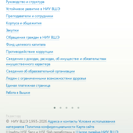
Руководство и структура
Дов
Устойчивое развитие в НИУ ВШЭ
Ол
Преподаватели и сотрудники
При
Корпуса и общежития
Вы
Закупки
При
Обращения граждан в НИУ ВШЭ
Асп
Фонд целевого капитала
Доп
Противодействие коррупции
Цен
Сведения о доходах, расходах, об имуществе и обязательствах
Биз
имущественного характера
Обр
Сведения об образовательной организации
Обр
Людям с ограниченными возможностями здоровья
Единая платежная страница
Работа в Вышке
Редактору
© НИУ ВШЭ 1993–2026
Адреса и контакты
Условия использования
материалов
Политика конфиденциальности
Карта сайта
Шрифты HSE Sans и HSE Slab разработаны в
Школе дизайна НИУ ВШЭ