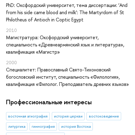
PhD: Оксфордский университет, тема диссертации: ’And
from his side came blood and milk’: The Martyrdom of St
Philotheus of Antioch in Coptic Egypt
2010
Магистратура: Оксфордский университет,
специальность «Древнеармянский язык и литература»,
квалификация «Магистр»
2000
Специалитет: Православный Свято-Тихоновский
богословский институт, специальность «Филология»,
квалификация «Филолог. Преподаватель древних языков»
Профессиональные интересы
восточная агиография
история церкви
востоковедение
литургика
гимнография
история Востока