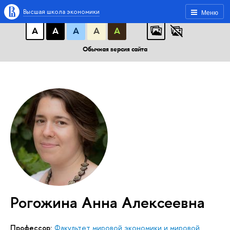
A
A
A
АБB
АБB
АБB
Высшая школа экономики
Меню
А
А
А
А
А
Обычная версия сайта
Рогожина Анна Алексеевна
Профессор:
Факультет мировой экономики и мировой