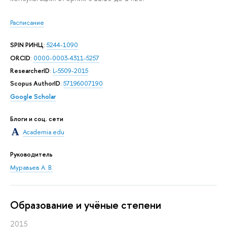
Расписание
SPIN РИНЦ
:
5244-1090
ORCID
:
0000-0003-4311-5257
ResearcherID
:
L-5509-2015
Scopus AuthorID
:
57196007190
Google Scholar
Блоги и соц. сети
Academia.edu
Руководитель
Муравьев А. В.
Oбразование и учёные степени
2015