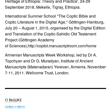
Heritage of Ethiopia: Theory and Practice', 24-29
September 2018, Mekelle, Tigray, Ethiopia.
International Summer School "The Coptic Bible and
Coptic Literature in the Digital Age," Göttingen-Hamburg,
July 20 – August 1, 2015, organised by t
he Digital Edition
and Translation of the Coptic-Sahidic Old Testament
Project (Göttingen Academy
of Sciences),
http://coptot.manuscriptroom.com/home
Armenian Manuscripts Week Workshop, led by Dr A.
Topchyan and Dr G. Muradyan,
Institute of Ancient
Manuscripts (Matenadaran) Yerevan, Armenia.
November
7-11, 2011. Wellcome Trust, London.
О ВЫШКЕ
ОБ
Цифры и факты
Ли