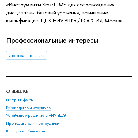
«Инструменты Smart LMS для сопровождения
дисциплины: базовый уровень»
, повышение
квалификации
, ЦПК НИУ ВШЭ / РОССИЯ, Москва
Профессиональные интересы
иностранные языки
О ВЫШКЕ
ОБ
Цифры и факты
Ли
Руководство и структура
Дов
Устойчивое развитие в НИУ ВШЭ
Ол
Преподаватели и сотрудники
При
Корпуса и общежития
Вы