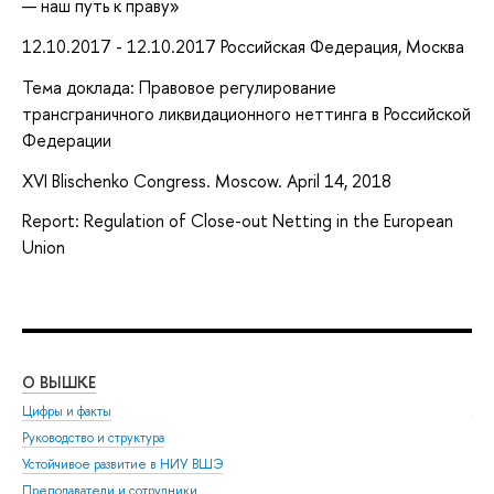
— наш путь к праву»
12.10.2017 - 12.10.2017 Российская Федерация, Москва
Тема доклада: Правовое регулирование
трансграничного ликвидационного неттинга в Российской
Федерации
XVI Blischenko Congress. Moscow. April 14, 2018
Report: Regulation of Close-out Netting in the European
Union
О ВЫШКЕ
ОБ
Цифры и факты
Ли
Руководство и структура
Дов
Устойчивое развитие в НИУ ВШЭ
Ол
Преподаватели и сотрудники
При