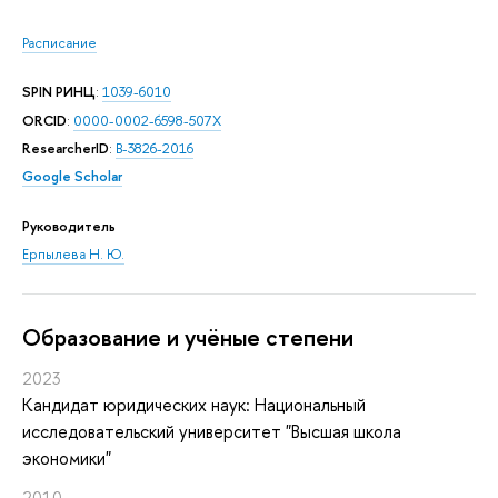
Расписание
SPIN РИНЦ
:
1039-6010
ORCID
:
0000-0002-6598-507X
ResearcherID
:
B-3826-2016
Google Scholar
Руководитель
Ерпылева Н. Ю.
Oбразование и учёные степени
2023
Кандидат юридических наук: Национальный
исследовательский университет "Высшая школа
экономики"
2010