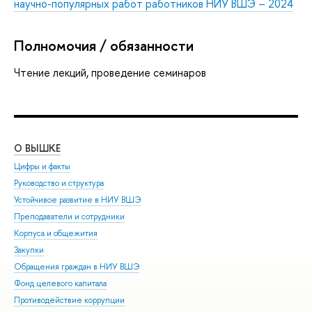
научно-популярных работ работников НИУ ВШЭ – 2024
Полномочия / обязанности
Чтение лекций, проведение семинаров
О ВЫШКЕ
ОБ
Цифры и факты
Ли
Руководство и структура
Дов
Устойчивое развитие в НИУ ВШЭ
Ол
Преподаватели и сотрудники
При
Корпуса и общежития
Вы
Закупки
При
Обращения граждан в НИУ ВШЭ
Асп
Фонд целевого капитала
Доп
Противодействие коррупции
Цен