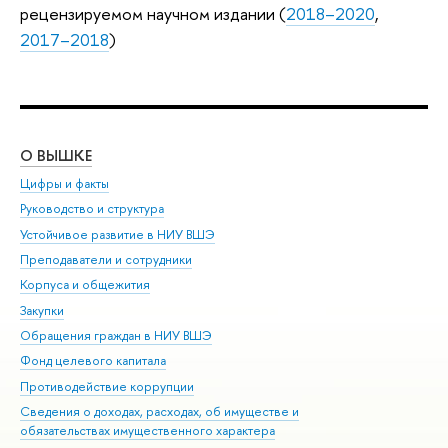
рецензируемом научном издании (
2018–2020
,
2017–2018
)
О ВЫШКЕ
ОБ
Цифры и факты
Ли
Руководство и структура
Дов
Устойчивое развитие в НИУ ВШЭ
Ол
Преподаватели и сотрудники
При
Корпуса и общежития
Вы
Закупки
При
Обращения граждан в НИУ ВШЭ
Ас
Фонд целевого капитала
До
Противодействие коррупции
Цен
Сведения о доходах, расходах, об имуществе и
Би
обязательствах имущественного характера
Об