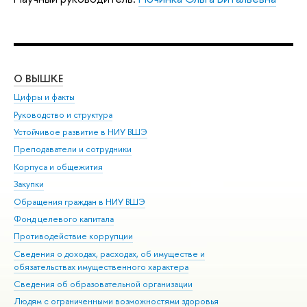
О ВЫШКЕ
ОБ
Цифры и факты
Ли
Руководство и структура
Дов
Устойчивое развитие в НИУ ВШЭ
Ол
Преподаватели и сотрудники
При
Корпуса и общежития
Вы
Закупки
При
Обращения граждан в НИУ ВШЭ
Ас
Фонд целевого капитала
До
Противодействие коррупции
Цен
Сведения о доходах, расходах, об имуществе и
Би
обязательствах имущественного характера
Об
Сведения об образовательной организации
Обр
Людям с ограниченными возможностями здоровья