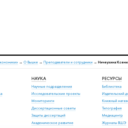
экономики»
→
О Вышке
→
Преподаватели и сотрудники
→
Ничеухина Ксени
НАУКА
РЕСУРСЫ
Научные подразделения
Библиотека
ка
Исследовательские проекты
Издательский 
Мониторинги
Книжный магаз
Диссертационные советы
Типография
Защиты диссертаций
Медиацентр
Академическое развитие
Журналы ВШЭ