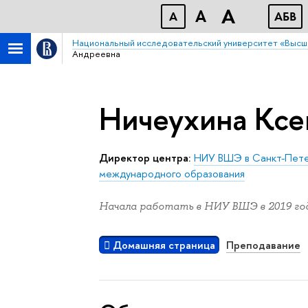
A
A
A
АБB
Национальный исследовательский университет «Высш
Андреевна
Ничеухина Ксе
Директор центра:
НИУ ВШЭ в Санкт-Пет
международного образования
Начала работать в НИУ ВШЭ в 2019 год
Домашняя страница
Преподавание