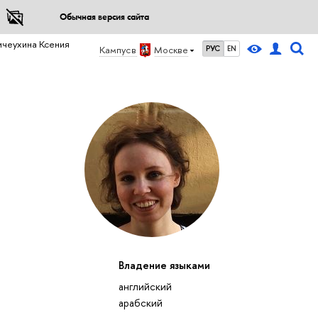
Обычная версия сайта
ичеухина Ксения
Кампус в
Москве
РУС
EN
Владение языками
английский
арабский