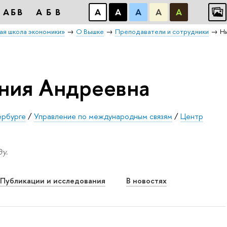
АБB
АБB
А
А
А
А
А
ая школа экономики»
О Вышке
Преподаватели и сотрудники
Н
ния Андреевна
ербурге
/
Управление по международным связям
/
Центр
у.
Публикации и исследования
В новостях