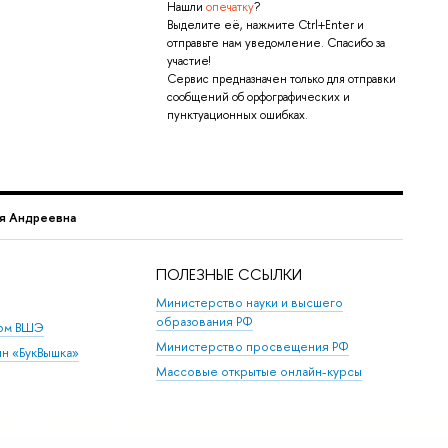
Нашли
опечатку
?
Выделите её, нажмите Ctrl+Enter и
отправьте нам уведомление. Спасибо за
участие!
Сервис предназначен только для отправки
сообщений об орфографических и
пунктуационных ошибках.
я Андреевна
ПОЛЕЗНЫЕ ССЫЛКИ
Министерство науки и высшего
образования РФ
дом ВШЭ
Министерство просвещения РФ
ин «БукВышка»
Массовые открытые онлайн-курсы