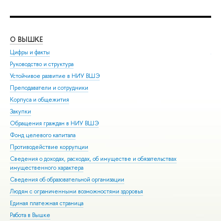
О ВЫШКЕ
ОБ
Цифры и факты
Ли
Руководство и структура
Дов
Устойчивое развитие в НИУ ВШЭ
Ол
Преподаватели и сотрудники
При
Корпуса и общежития
Вы
Закупки
При
Обращения граждан в НИУ ВШЭ
Асп
Фонд целевого капитала
Доп
Противодействие коррупции
Цен
Сведения о доходах, расходах, об имуществе и обязательствах
Биз
имущественного характера
Обр
Сведения об образовательной организации
Обр
Людям с ограниченными возможностями здоровья
Единая платежная страница
Работа в Вышке