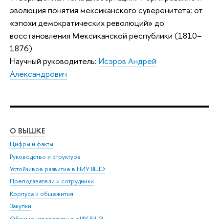
эволюция понятия мексиканского суверенитета: от
«эпохи демократических революций» до
восстановления Мексиканской республики (1810–
1876)
Научный руководитель:
Исэров Андрей
Александрович
О ВЫШКЕ
ОБ
Цифры и факты
Ли
Руководство и структура
Дов
Устойчивое развитие в НИУ ВШЭ
Ол
Преподаватели и сотрудники
При
Корпуса и общежития
Вы
Закупки
При
Обращения граждан в НИУ ВШЭ
Ас