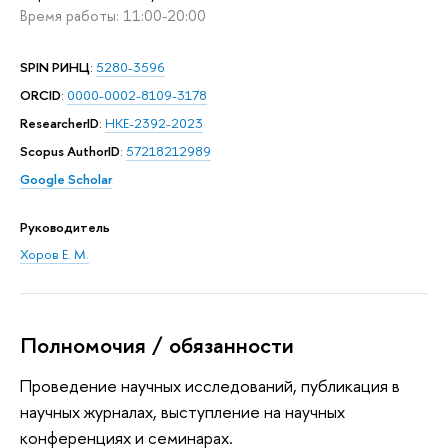
Время работы: 11:00-20:00
SPIN РИНЦ
:
5280-3596
ORCID
:
0000-0002-8109-3178
ResearcherID
:
HKE-2392-2023
Scopus AuthorID
:
57218212989
Google Scholar
Руководитель
Хоров Е. М.
Полномочия / обязанности
Проведение научных исследований, публикация в
научных журналах, выступление на научных
конференциях и семинарах.