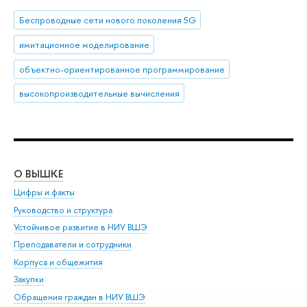
Беспроводные сети нового поколения 5G
имитационное моделирование
объектно-ориентированное программирование
высокопроизводительные вычисления
О ВЫШКЕ
ОБ
Цифры и факты
Ли
Руководство и структура
Дов
Устойчивое развитие в НИУ ВШЭ
Ол
Преподаватели и сотрудники
При
Корпуса и общежития
Вы
Закупки
При
Обращения граждан в НИУ ВШЭ
Ас