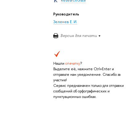
ResearchGate
Руководитель
Зеленев Е. И.
Версия для печати
Нашли
опечатку
?
Выделите её, нажмите Ctrl+Enter и
отправьте нам уведомление. Спасибо за
участие!
f
Сервис предназначен только для отправки
сообщений об орфографических и
пунктуационных ошибках.