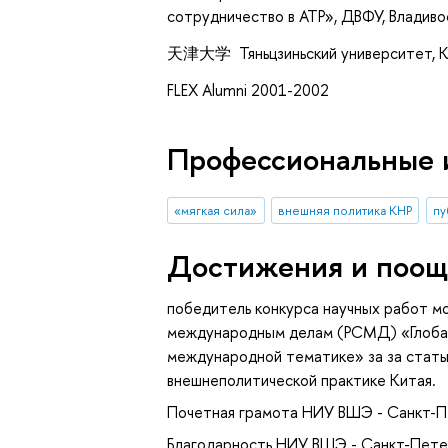
сотрудничество в АТР», ДВФУ, Владивос
天津大学 Тяньцзиньский университет, КНР
FLEX Alumni 2001-2002
Профессиональные 
«мягкая сила»
внешняя политика КНР
пу
Достижения и поощ
победитель конкурса научных работ м
международным делам (РСМД) «Глобал
международной тематике» за за статью
внешнеполитической практике Китая.
Почетная грамота НИУ ВШЭ - Санкт-П
Благодарность НИУ ВШЭ - Санкт-Пете