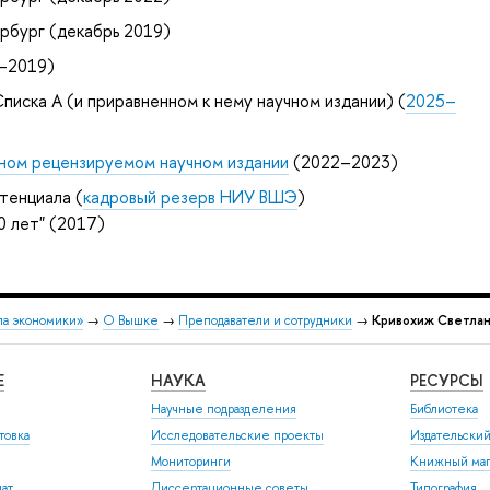
рбург (декабрь 2019)
–2019)
писка А (и приравненном к нему научном издании) (
2025–
ном рецензируемом научном издании
(2022–2023)
тенциала (
кадровый резерв НИУ ВШЭ
)
0 лет" (2017)
ла экономики»
→
О Вышке
→
Преподаватели и сотрудники
→
Кривохиж Светлан
Е
НАУКА
РЕСУРСЫ
Научные подразделения
Библиотека
товка
Исследовательские проекты
Издательски
Мониторинги
Книжный маг
иат
Диссертационные советы
Типография