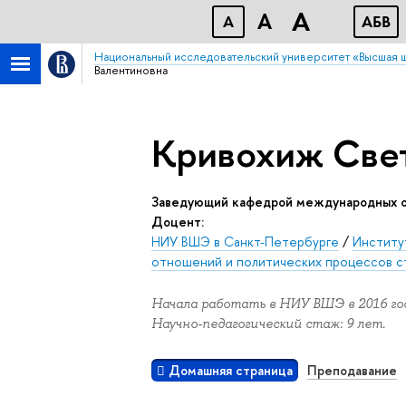
A
A
A
АБB
Национальный исследовательский университет «Высшая 
Валентиновна
Кривохиж Свет
Заведующий кафедрой международных отношений и политических процессов стран Азии и Африки,
Доцент:
НИУ ВШЭ в Санкт-Петербурге
/
Институ
отношений и политических процессов ст
Начала работать в НИУ ВШЭ в 2016 год
Научно-педагогический стаж: 9 лет.
Домашняя страница
Преподавание