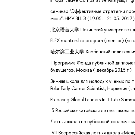
in Qualitative Comparative Analysis, Hi
семинар "Эффективные стратегии проф
мире", НИУ ВШЭ (19.05. - 21.05. 2017)
北京语言大学 Пекинский университет языко
FLEX mentorship program (mentor) (янв
哈尔滨工业大学 Харбинский политехнически
Программа Фонда публичной дипломати
будущего», Москва ( декабрь 2015 г.)
Зимняя школа для молодых ученых по т
Polar Early Career Scientist, Норвегия (я
Preparing Global Leaders Institute Summ
3 Российско-китайская летняя школа п
Летняя школа по публичной дипломати
VIII Всероссийская летняя школа «Меж