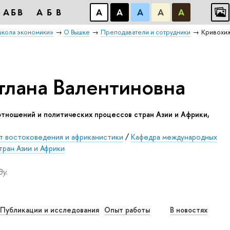
АБB
АБB
А
А
А
А
А
школа экономики»
О Вышке
Преподаватели и сотрудники
Кривохиж
лана Валентиновна
т востоковедения и африканистики
/
Кафедра международных
ран Азии и Африки
у.
Публикации и исследования
Опыт работы
В новостях