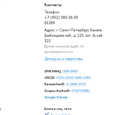
Контакты
Телефон:
+7 (952) 383-18-39
61289
Адрес: г. Санкт-Петербург, Канала
Грибоедова наб., д. 123, лит. А, каб.
322
Время консультаций: по
договоренности
Дискурсы и нарративы
SPIN РИНЦ
:
3599-8435
ORCID
:
0000-0003-0946-228X
ResearcherID
:
G-2848-2015
Scopus AuthorID
:
57197755381
Google Scholar
e
Блоги и соц. сети