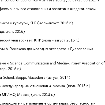
gher School of Economics – St. Petersburg (30.07-13.08.2017)
ессионального становления и развития в академическом
в и культуры, КНР (июль-август 2016 г.)
арь-июль 2016)
й университет, КНР (июль - август 2015 г.)
и А. Горчакова для молодых экспертов «Диалог во имя
еме « Science Communication and Media», грант Association o
нварь 2015 г.)
er School, Skopje, Macedonia (август, 2014)
о международным отношениям, Москва, (июль 2013 г.)
и МГИМО, Москва, (июль 2013 г.)
дународные и региональные организации: безопасность и