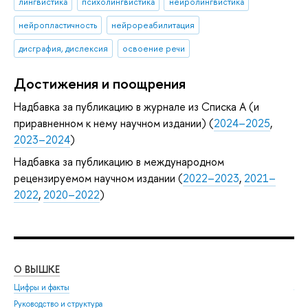
лингвистика
психолингвистика
нейролингвистика
нейропластичность
нейрореабилитация
дисграфия, дислексия
освоение речи
Достижения и поощрения
Надбавка за публикацию в журнале из Списка А (и
приравненном к нему научном издании) (
2024–2025
,
2023–2024
)
Надбавка за публикацию в международном
рецензируемом научном издании (
2022–2023
,
2021–
2022
,
2020–2022
)
О ВЫШКЕ
ОБ
Цифры и факты
Ли
Руководство и структура
Дов