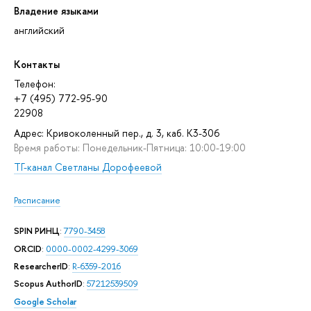
Владение языками
английский
Контакты
Телефон:
+7 (495) 772-95-90
22908
Адрес: Кривоколенный пер., д. 3, каб. К3-306
Время работы: Понедельник-Пятница: 10:00-19:00
ТГ-канал Светланы Дорофеевой
Расписание
SPIN РИНЦ
:
7790-3458
ORCID
:
0000-0002-4299-3069
ResearcherID
:
R-6359-2016
Scopus AuthorID
:
57212539509
Google Scholar