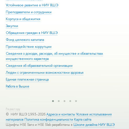
Устойчивое развитие в НИУ ВШЭ
Ол
Преподаватели и сотрудники
При
Корпуса и общежития
Вы
Закупки
При
Обращения граждан в НИУ ВШЭ
Асп
Фонд целевого капитала
Доп
Противодействие коррупции
Цен
Сведения о доходах, расходах, об имуществе и обязательствах
Биз
имущественного характера
Обр
Сведения об образовательной организации
Обр
Людям с ограниченными возможностями здоровья
Единая платежная страница
Работа в Вышке
Редактору
© НИУ ВШЭ 1993–2026
Адреса и контакты
Условия использования
материалов
Политика конфиденциальности
Карта сайта
Шрифты HSE Sans и HSE Slab разработаны в
Школе дизайна НИУ ВШЭ