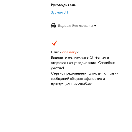
Руководитель
Зусман В. Г.
Версия для печати
Нашли
опечатку
?
Выделите её, нажмите Ctrl+Enter и
отправьте нам уведомление. Спасибо за
участие!
Сервис предназначен только для отправки
сообщений об орфографических и
пунктуационных ошибках.