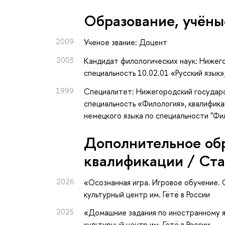
Oбразование, учёны
2009
Ученое звание: Доцент
2003
Кандидат филологических наук: Нижего
специальность 10.02.01 «Русский язык»
1999
Специалитет: Нижегородский государс
специальность «Филология», квалифика
немецкого языка по специальности "Фи
Дополнительное об
квалификации / Ст
2026
«Осознанная игра. Игровое обучение.
культурный центр им. Гётё в России
2025
«Домашние задания по иностранному яз
культурный центр им. Гётё в России