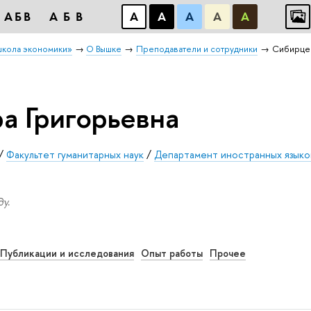
АБB
АБB
А
А
А
А
А
школа экономики»
О Вышке
Преподаватели и сотрудники
Сибирцев
а Григорьевна
/
Факультет гуманитарных наук
/
Департамент иностранных языко
у.
Публикации и исследования
Опыт работы
Прочее