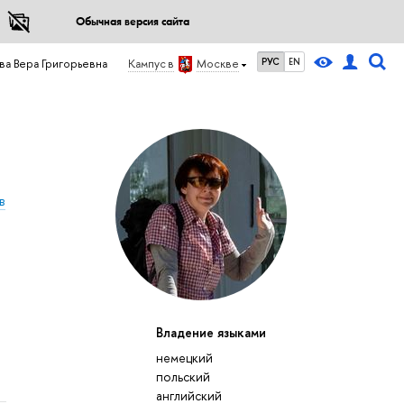
Обычная версия сайта
РУС
EN
а Вера Григорьевна
Кампус в
Москве
в
Владение языками
немецкий
польский
английский