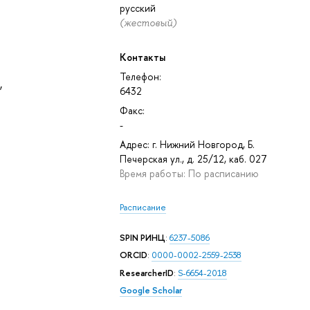
русский
(жестовый)
Контакты
Телефон:
,
6432
Факс:
,
-
Адрес: г. Нижний Новгород, Б.
Печерская ул., д. 25/12, каб. 027
Время работы: По расписанию
Расписание
SPIN РИНЦ
:
6237-5086
ORCID
:
0000-0002-2559-2538
ResearcherID
:
S-6654-2018
Google Scholar