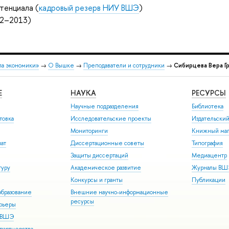
тенциала (
кадровый резерв НИУ ВШЭ
)
12–2013)
ла экономики»
→
О Вышке
→
Преподаватели и сотрудники
→
Сибирцева Вера Г
Е
НАУКА
РЕСУРСЫ
Научные подразделения
Библиотека
товка
Исследовательские проекты
Издательски
Мониторинги
Книжный маг
иат
Диссертационные советы
Типография
Защиты диссертаций
Медиацентр
туру
Академическое развитие
Журналы В
Конкурсы и гранты
Публикации
бразование
Внешние научно-информационные
ресурсы
арьеры
р ВШЭ