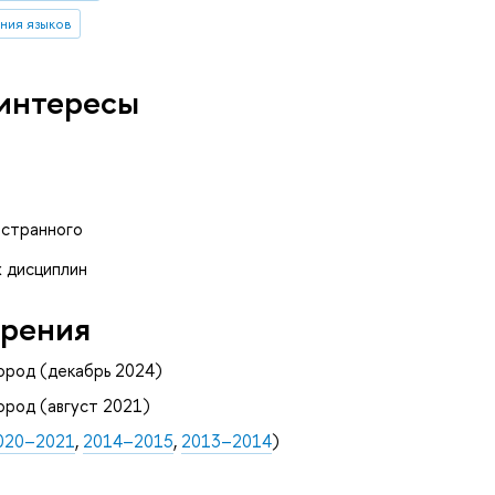
ания языков
интересы
остранного
х дисциплин
рения
род (декабрь 2024)
род (август 2021)
020–2021
,
2014–2015
,
2013–2014
)