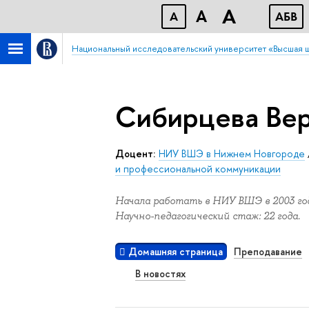
A
A
A
АБB
Национальный исследовательский университет «Высшая 
Сибирцева Вер
Доцент:
НИУ ВШЭ в Нижнем Новгороде
и профессиональной коммуникации
Начала работать в НИУ ВШЭ в 2003 год
Научно-педагогический стаж: 22 года.
Домашняя страница
Преподавание
В новостях