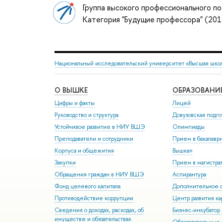
Группа высокого профессионального по
Категория "Будущие профессора" (20
Национальный исследовательский университет «Высшая шко
О ВЫШКЕ
ОБРАЗОВАНИ
Цифры и факты
Лицей
Руководство и структура
Довузовская подго
Устойчивое развитие в НИУ ВШЭ
Олимпиады
Преподаватели и сотрудники
Прием в бакалавр
Корпуса и общежития
Вышка+
Закупки
Прием в магистра
Обращения граждан в НИУ ВШЭ
Аспирантура
Фонд целевого капитала
Дополнительное о
Противодействие коррупции
Центр развития к
Сведения о доходах, расходах, об
Бизнес-инкубато
имуществе и обязательствах