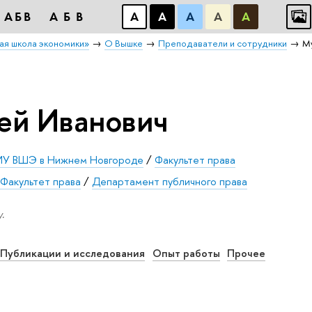
АБB
АБB
А
А
А
А
А
ая школа экономики»
О Вышке
Преподаватели и сотрудники
М
ей Иванович
ИУ ВШЭ в Нижнем Новгороде
/
Факультет права
/
Факультет права
/
Департамент публичного права
.
Публикации и исследования
Опыт работы
Прочее