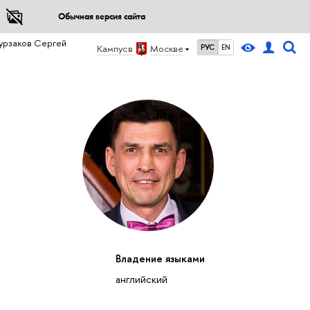
Обычная версия сайта
урзаков Сергей
Кампус в
Москве
РУС
EN
Владение языками
английский