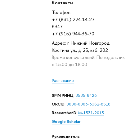
Контакты
Телефон:
+7 (831) 224-14-27
6347
+7 (915) 944-36-70
Адрес: г. Нижний Новгород,
Костина ул., д. 2Б, каб. 202
Время консультаций: Понедельник
с 15.00 до 18.00
Расписание
SPIN РИНЦ
:
8585-8426
ORCID
:
0000-0003-3362-8518
ResearcherID
:
M-1331-2015
Google Scholar
Руководитель