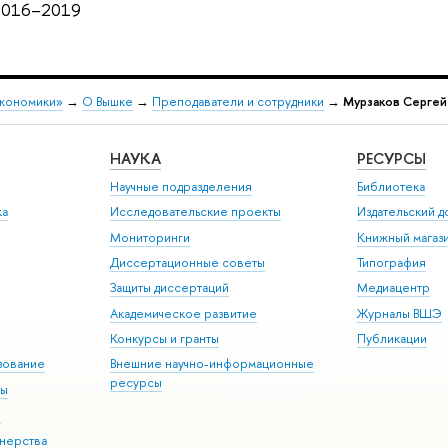
2016–2019
экономики»
→
О Вышке
→
Преподаватели и сотрудники
→
Мурзаков Сергей
НАУКА
РЕСУРСЫ
Научные подразделения
Библиотека
ка
Исследовательские проекты
Издательский 
Мониторинги
Книжный магаз
Диссертационные советы
Типография
Защиты диссертаций
Медиацентр
Академическое развитие
Журналы ВШЭ
Конкурсы и гранты
Публикации
зование
Внешние научно-информационные
ресурсы
ры
Э
нерства