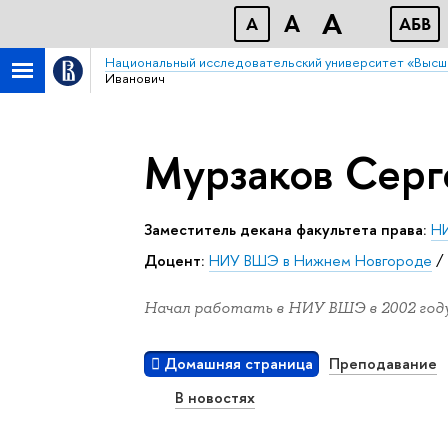
A
A
A
АБB
Национальный исследовательский университет «Высш
Иванович
Мурзаков Серг
Заместитель декана факультета права:
Н
Доцент:
НИУ ВШЭ в Нижнем Новгороде
Начал работать в НИУ ВШЭ в 2002 году
Домашняя страница
Преподавание
В новостях