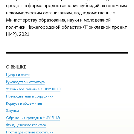
средств в форме предоставления субсидий автономным
некоммерческим организациям, подведомственным
Министерству образования, науки и молодежной
политики Нижегородской области» (Прикладной проект
НИР), 2021
О ВЫШКЕ
ОБ
Цифры и факты
Ли
Руководство и структура
Дов
Устойчивое развитие в НИУ ВШЭ
Ол
Преподаватели и сотрудники
При
Корпуса и общежития
Вы
Закупки
При
Обращения граждан в НИУ ВШЭ
Асп
Фонд целевого капитала
Доп
Противодействие коррупции
Цен