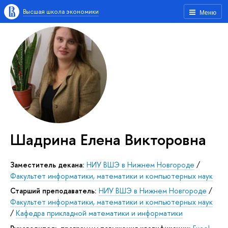
Высшая школа экономики
Меню
Шадрина Елена Викторовна
заместитель декана:
НИУ ВШЭ в Нижнем Новгороде
/
Факультет информатики, математики и компьютерных наук
старший преподаватель:
НИУ ВШЭ в Нижнем Новгороде
/
Факультет информатики, математики и компьютерных наук
/
Кафедра прикладной математики и информатики