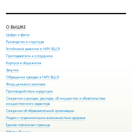
О ВЫШКЕ
ОБ
Цифры и факты
Ли
Руководство и структура
Дов
Устойчивое развитие в НИУ ВШЭ
Ол
Преподаватели и сотрудники
При
Корпуса и общежития
Вы
Закупки
При
Обращения граждан в НИУ ВШЭ
Асп
Фонд целевого капитала
Доп
Противодействие коррупции
Цен
Сведения о доходах, расходах, об имуществе и обязательствах
Биз
имущественного характера
Обр
Сведения об образовательной организации
Обр
Людям с ограниченными возможностями здоровья
Единая платежная страница