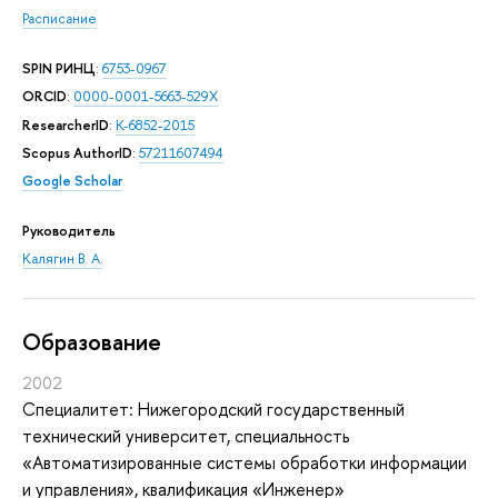
Расписание
SPIN РИНЦ
:
6753-0967
ORCID
:
0000-0001-5663-529X
ResearcherID
:
K-6852-2015
Scopus AuthorID
:
57211607494
Google Scholar
Руководитель
Калягин В. А.
Oбразование
2002
Специалитет: Нижегородский государственный
технический университет, специальность
«Автоматизированные системы обработки информации
и управления», квалификация «Инженер»