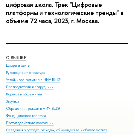
цифровая школа. Трек "Цифровые
платформы и технологические тренды" в
объеме 72 часа, 2023, г. Москва.
О ВЫШКЕ
ОБ
Цифры и факты
Ли
Руководство и структура
Дов
Устойчивое развитие в НИУ ВШЭ
Ол
Преподаватели и сотрудники
При
Корпуса и общежития
Вы
Закупки
При
Обращения граждан в НИУ ВШЭ
Асп
Фонд целевого капитала
Доп
Противодействие коррупции
Цен
Сведения о доходах, расходах, об имуществе и обязательствах
Биз