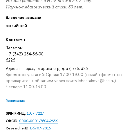
Начала работать в НИУ ВШЭ в 2012 году.
Научно-педагогический стаж: 39 лет.
Владение языками
английский
Контакты
Телефон:
+7 (342) 254-56-08
6226
Адрес: г. Пермь, Гагарина б-р, д. 37, каб. 323
Время консультаций: Среда: 17.00-19.00 (онлайн-формат по
предварительной записи через почту lshestakova@hse.ru)
Четверг: 11.00-13.00
Расписание
SPIN РИНЦ
:
1587-7227
ORCID
:
0000-0001-7604-266X
ResearcherID
:
L-6707-2015