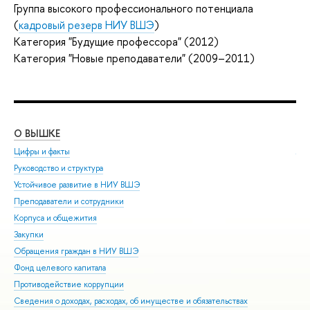
Группа высокого профессионального потенциала
(
кадровый резерв НИУ ВШЭ
)
Категория "Будущие профессора" (2012)
Категория "Новые преподаватели" (2009–2011)
О ВЫШКЕ
ОБ
Цифры и факты
Ли
Руководство и структура
Дов
Устойчивое развитие в НИУ ВШЭ
Ол
Преподаватели и сотрудники
При
Корпуса и общежития
Вы
Закупки
При
Обращения граждан в НИУ ВШЭ
Асп
Фонд целевого капитала
Доп
Противодействие коррупции
Цен
Сведения о доходах, расходах, об имуществе и обязательствах
Биз