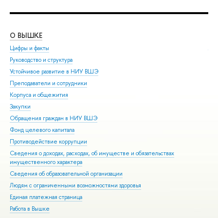
О ВЫШКЕ
ОБ
Цифры и факты
Ли
Руководство и структура
Дов
Устойчивое развитие в НИУ ВШЭ
Ол
Преподаватели и сотрудники
При
Корпуса и общежития
Вы
Закупки
При
Обращения граждан в НИУ ВШЭ
Асп
Фонд целевого капитала
Доп
Противодействие коррупции
Цен
Сведения о доходах, расходах, об имуществе и обязательствах
Биз
имущественного характера
Обр
Сведения об образовательной организации
Обр
Людям с ограниченными возможностями здоровья
Единая платежная страница
Работа в Вышке