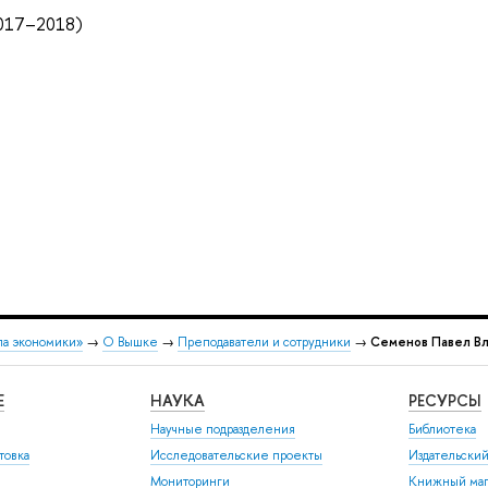
017–2018)
ла экономики»
→
О Вышке
→
Преподаватели и сотрудники
→
Семенов Павел В
Е
НАУКА
РЕСУРСЫ
Научные подразделения
Библиотека
товка
Исследовательские проекты
Издательски
Мониторинги
Книжный маг