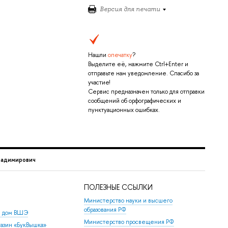
Версия для печати
Нашли
опечатку
?
Выделите её, нажмите Ctrl+Enter и
отправьте нам уведомление. Спасибо за
участие!
Сервис предназначен только для отправки
сообщений об орфографических и
пунктуационных ошибках.
ладимирович
ПОЛЕЗНЫЕ ССЫЛКИ
Министерство науки и высшего
образования РФ
й дом ВШЭ
Министерство просвещения РФ
азин «БукВышка»