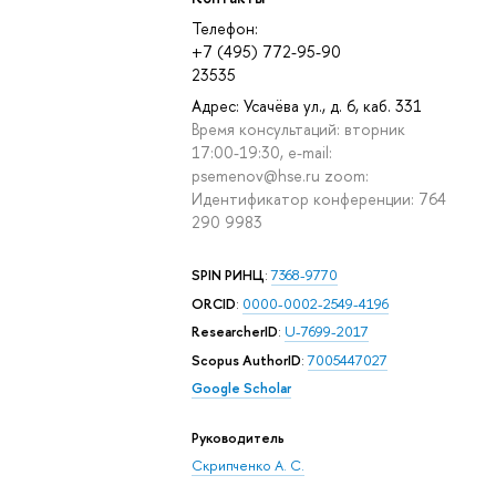
Телефон:
+7 (495) 772-95-90
23535
Адрес: Усачёва ул., д. 6, каб. 331
Время консультаций: вторник
17:00-19:30, e-mail:
psemenov@hse.ru zoom:
Идентификатор конференции: 764
290 9983
SPIN РИНЦ
:
7368-9770
ORCID
:
0000-0002-2549-4196
ResearcherID
:
U-7699-2017
Scopus AuthorID
:
7005447027
Google Scholar
Руководитель
Скрипченко А. С.