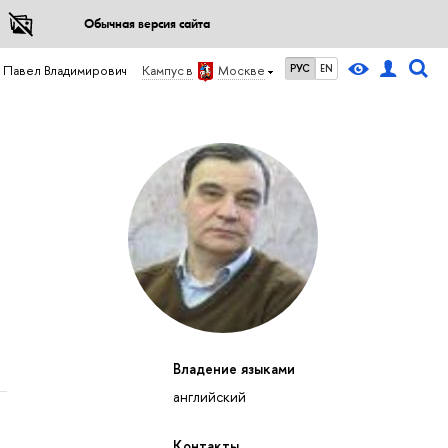
Обычная версия сайта
РУС
EN
 Павел Владимирович
Кампус в
Москве
Владение языками
английский
Контакты