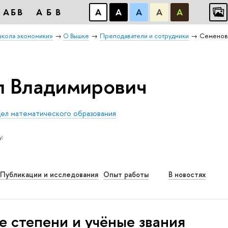
АБB
АБB
А
А
А
А
А
школа экономики»
О Вышке
Преподаватели и сотрудники
Семенов
л Владимирович
ел математического образования
.
Публикации и исследования
Опыт работы
В новостях
е степени и учёные звания