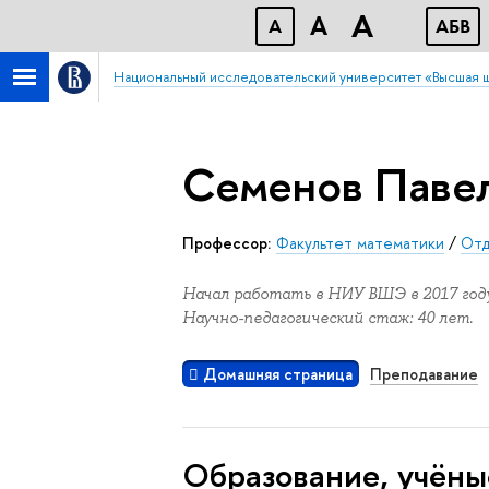
A
A
A
АБB
Национальный исследовательский университет «Высшая 
Семенов Паве
Профессор:
Факультет математики
/
Отд
Начал работать в НИУ ВШЭ в 2017 году
Научно-педагогический стаж: 40 лет.
Домашняя страница
Преподавание
Oбразование, учёны