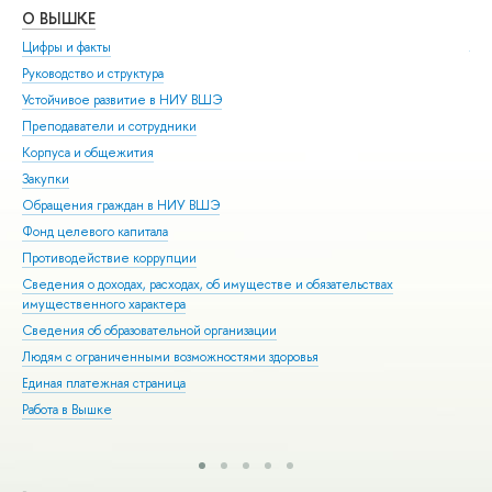
О ВЫШКЕ
ОБ
Цифры и факты
Ли
Руководство и структура
Дов
Устойчивое развитие в НИУ ВШЭ
Ол
Преподаватели и сотрудники
При
Корпуса и общежития
Вы
Закупки
При
Обращения граждан в НИУ ВШЭ
Асп
Фонд целевого капитала
Доп
Противодействие коррупции
Цен
Сведения о доходах, расходах, об имуществе и обязательствах
Биз
имущественного характера
Обр
Сведения об образовательной организации
Обр
Людям с ограниченными возможностями здоровья
Единая платежная страница
Работа в Вышке