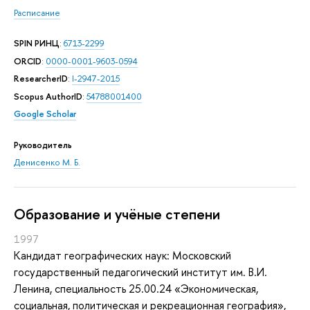
Расписание
SPIN РИНЦ
:
6713-2299
ORCID
:
0000-0001-9603-0594
ResearcherID
:
I-2947-2015
Scopus AuthorID
:
54788001400
Google Scholar
Руководитель
Денисенко М. Б.
Oбразование и учёные степени
1997
Кандидат географических наук: Московский
государственный педагогический институт им. В.И.
Ленина, специальность 25.00.24 «Экономическая,
социальная, политическая и рекреационная география»,