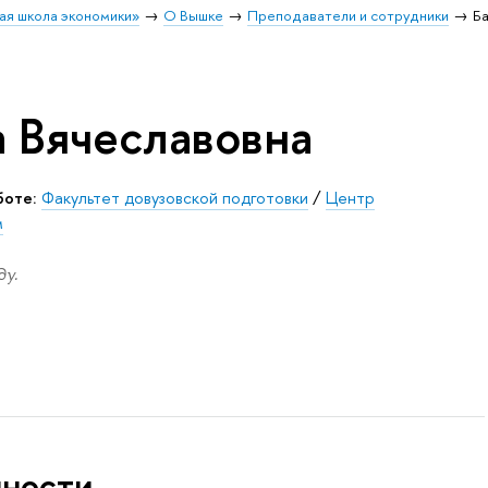
ая школа экономики»
О Вышке
Преподаватели и сотрудники
Ба
а Вячеславовна
боте:
Факультет довузовской подготовки
/
Центр
м
у.
нности