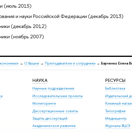
и (июль 2015)
ования и науки Российской Федерации (декабрь 2013)
мики (декабрь 2012)
мики (ноябрь 2007)
экономики»
→
О Вышке
→
Преподаватели и сотрудники
→
Барченко Елена В
НАУКА
РЕСУРСЫ
Научные подразделения
Библиотека
ка
Исследовательские проекты
Издательский 
Мониторинги
Книжный магаз
Диссертационные советы
Типография
Защиты диссертаций
Медиацентр
Академическое развитие
Журналы ВШЭ