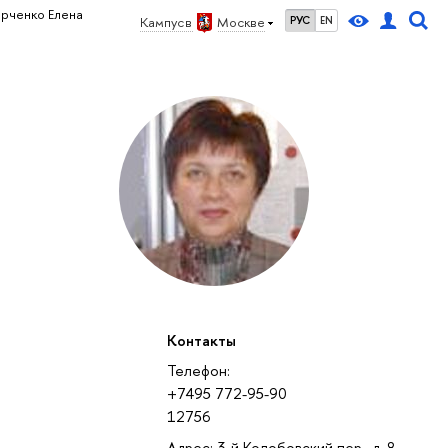
рченко Елена
Кампус в
Москве
РУС
EN
Контакты
Телефон:
+7495 772-95-90
12756
Адрес: 3-й Колобовский пер., д. 8,