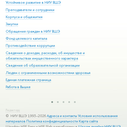
Устойчивое развитие в НИУ ВШЭ
Ол
Преподаватели и сотрудники
При
Корпуса и общежития
Вы
Закупки
При
Обращения граждан в НИУ ВШЭ
Ас
Фонд целевого капитала
До
Противодействие коррупции
Цен
Сведения о доходах, расходах, об имуществе и
Би
обязательствах имущественного характера
Об
Сведения об образовательной организации
Обр
Людям с ограниченными возможностями здоровья
Единая платежная страница
Работа в Вышке
Редактору
© НИУ ВШЭ 1993–2026
Адреса и контакты
Условия использования
материалов
Политика конфиденциальности
Карта сайта
Шрифты HSE Sans и HSE Slab разработаны в
Школе дизайна НИУ ВШЭ