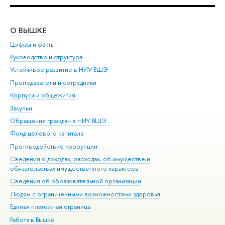
О ВЫШКЕ
ОБ
Цифры и факты
Ли
Руководство и структура
Дов
Устойчивое развитие в НИУ ВШЭ
Ол
Преподаватели и сотрудники
При
Корпуса и общежития
Вы
Закупки
При
Обращения граждан в НИУ ВШЭ
Ас
Фонд целевого капитала
До
Противодействие коррупции
Цен
Сведения о доходах, расходах, об имуществе и
Би
обязательствах имущественного характера
Об
Сведения об образовательной организации
Обр
Людям с ограниченными возможностями здоровья
Единая платежная страница
Работа в Вышке