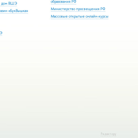
образования РФ
й дом ВШЭ
Министерство просвещения РФ
азин «БукВышка»
Массовые открытые онлайн-курсы
ШЭ
Редактору