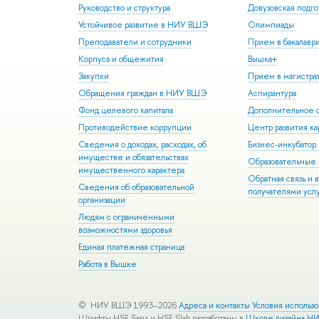
Руководство и структура
Довузовская подго
Устойчивое развитие в НИУ ВШЭ
Олимпиады
Преподаватели и сотрудники
Прием в бакалавр
Корпуса и общежития
Вышка+
Закупки
Прием в магистра
Обращения граждан в НИУ ВШЭ
Аспирантура
Фонд целевого капитала
Дополнительное о
Противодействие коррупции
Центр развития к
Сведения о доходах, расходах, об
Бизнес-инкубато
имуществе и обязательствах
Образовательные 
имущественного характера
Обратная связь и 
Сведения об образовательной
получателями усл
организации
Людям с ограниченными
возможностями здоровья
Единая платежная страница
Работа в Вышке
© НИУ ВШЭ 1993–2026
Адреса и контакты
Условия использ
Шрифты HSE Sans и HSE Slab разработаны в
Школе дизайна Н