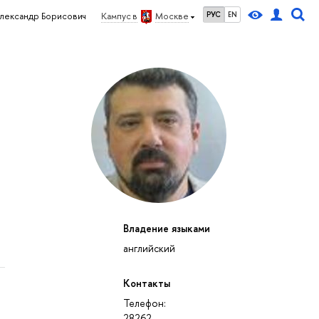
РУС
EN
лександр Борисович
Кампус в
Москве
Владение языками
английский
Контакты
Телефон:
28262