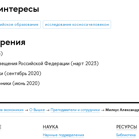
интересы
ийское образование
исследование космоса человеком
рения
5)
вещения Российской Федерации (март 2023)
и (сентябрь 2020)
мики (июнь 2020)
ла экономики»
→
О Вышке
→
Преподаватели и сотрудники
→
Милкус Александр
Е
НАУКА
РЕСУРСЫ
Научные подразделения
Библиотека