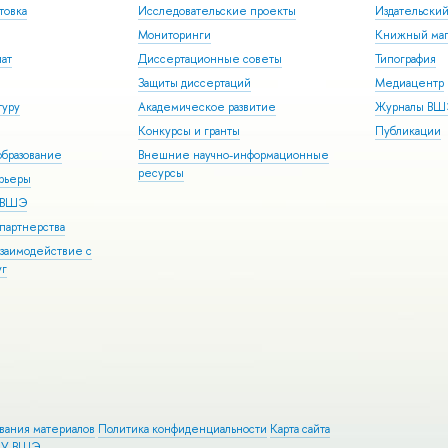
товка
Исследовательские проекты
Издательски
Мониторинги
Книжный маг
иат
Диссертационные советы
Типография
Защиты диссертаций
Медиацентр
туру
Академическое развитие
Журналы В
Конкурсы и гранты
Публикации
бразование
Внешние научно-информационные
ресурсы
арьеры
р ВШЭ
партнерства
взаимодействие с
уг
ования материалов
Политика конфиденциальности
Карта сайта
ИУ ВШЭ