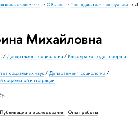
ая школа экономики»
О Вышке
Преподаватели и сотрудники
Д
рина Михайловна
к
/
Департамент социологии
/
Кафедра методов сбора и
тет социальных наук
/
Департамент социологии
/
й социальной интеграции
у.
Публикации и исследования
Опыт работы