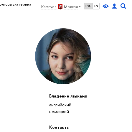
олгова Екатерина
Кампус в
Москве
РУС
EN
Владение языками
английский
немецкий
Контакты