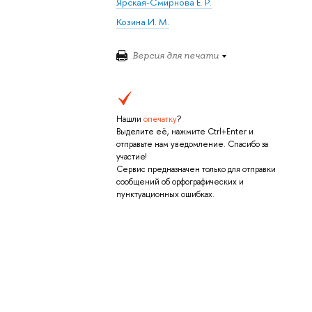
Ярская-Смирнова Е. Р.
Козина И. М.
Версия для печати
Нашли
опечатку
?
Выделите её, нажмите Ctrl+Enter и
отправьте нам уведомление. Спасибо за
участие!
Сервис предназначен только для отправки
сообщений об орфографических и
пунктуационных ошибках.