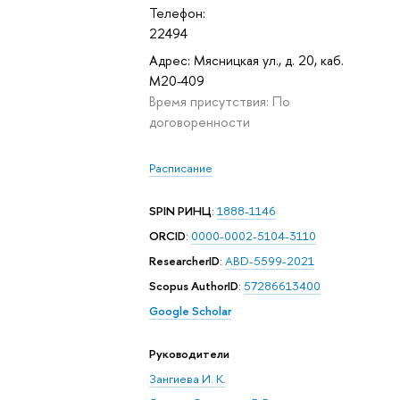
Телефон:
22494
Адрес: Мясницкая ул., д. 20, каб.
M20-409
Время присутствия: По
договоренности
Расписание
SPIN РИНЦ
:
1888-1146
ORCID
:
0000-0002-5104-3110
ResearcherID
:
ABD-5599-2021
Scopus AuthorID
:
57286613400
Google Scholar
Руководители
Зангиева И. К.