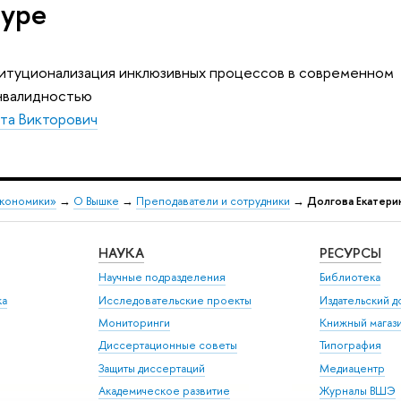
туре
итуционализация инклюзивных процессов в современном
инвалидностью
та Викторович
экономики»
→
О Вышке
→
Преподаватели и сотрудники
→
Долгова Екатери
НАУКА
РЕСУРСЫ
Научные подразделения
Библиотека
ка
Исследовательские проекты
Издательский 
Мониторинги
Книжный магаз
Диссертационные советы
Типография
Защиты диссертаций
Медиацентр
Академическое развитие
Журналы ВШЭ