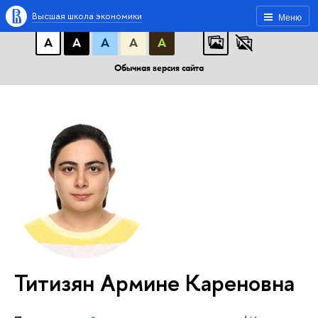
A
A
A
АБB
АБB
АБB
Высшая школа экономики
Меню
А
А
А
А
А
Обычная версия сайта
Титизян Армине Кареновна