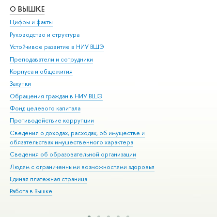
О ВЫШКЕ
ОБ
Цифры и факты
Ли
Руководство и структура
Дов
Устойчивое развитие в НИУ ВШЭ
Ол
Преподаватели и сотрудники
При
Корпуса и общежития
Вы
Закупки
При
Обращения граждан в НИУ ВШЭ
Ас
Фонд целевого капитала
До
Противодействие коррупции
Цен
Сведения о доходах, расходах, об имуществе и
Би
обязательствах имущественного характера
Об
Сведения об образовательной организации
Обр
Людям с ограниченными возможностями здоровья
Единая платежная страница
Работа в Вышке