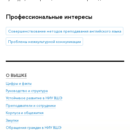
Профессиональные интересы
Совершенствование методов преподавания английского языка
Проблемы межкультурной коммуникации
О ВЫШКЕ
ОБ
Цифры и факты
Ли
Руководство и структура
Дов
Устойчивое развитие в НИУ ВШЭ
Ол
Преподаватели и сотрудники
При
Корпуса и общежития
Вы
Закупки
При
Обращения граждан в НИУ ВШЭ
Ас