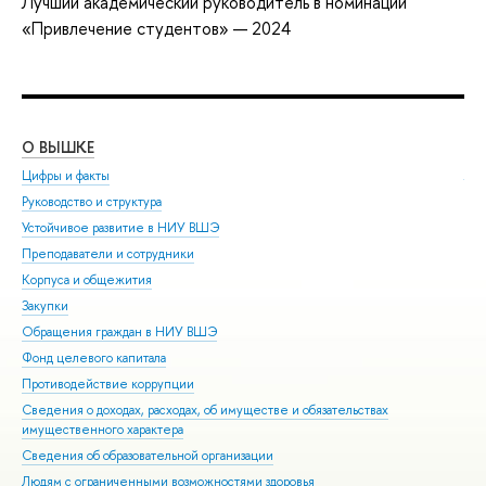
Лучший академический руководитель в номинации
«Привлечение студентов» — 2024
О ВЫШКЕ
ОБ
Цифры и факты
Ли
Руководство и структура
Дов
Устойчивое развитие в НИУ ВШЭ
Ол
Преподаватели и сотрудники
При
Корпуса и общежития
Вы
Закупки
При
Обращения граждан в НИУ ВШЭ
Асп
Фонд целевого капитала
Доп
Противодействие коррупции
Цен
Сведения о доходах, расходах, об имуществе и обязательствах
Биз
имущественного характера
Обр
Сведения об образовательной организации
Обр
Людям с ограниченными возможностями здоровья