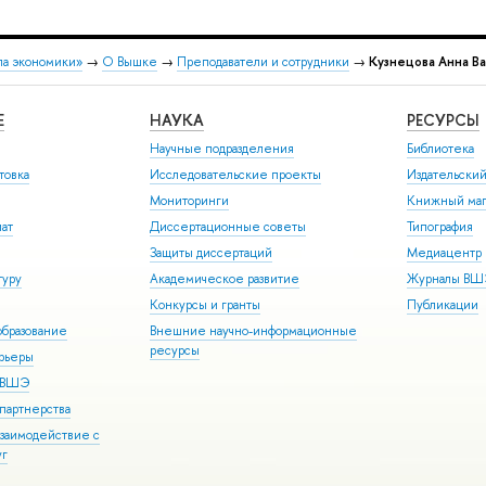
ла экономики»
→
О Вышке
→
Преподаватели и сотрудники
→
Кузнецова Анна В
Е
НАУКА
РЕСУРСЫ
Научные подразделения
Библиотека
товка
Исследовательские проекты
Издательски
Мониторинги
Книжный маг
иат
Диссертационные советы
Типография
Защиты диссертаций
Медиацентр
туру
Академическое развитие
Журналы В
Конкурсы и гранты
Публикации
бразование
Внешние научно-информационные
ресурсы
арьеры
р ВШЭ
партнерства
взаимодействие с
уг