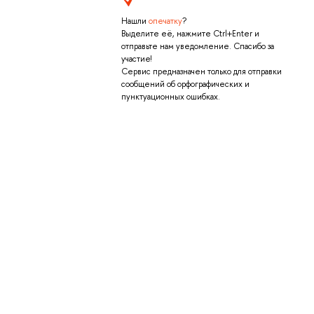
Нашли
опечатку
?
Выделите её, нажмите Ctrl+Enter и
отправьте нам уведомление. Спасибо за
участие!
Сервис предназначен только для отправки
сообщений об орфографических и
пунктуационных ошибках.