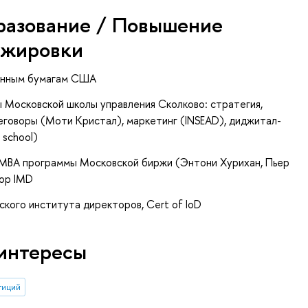
разование / Повышение
ажировки
енным бумагам США
Московской школы управления Сколково: стратегия,
еговоры (Моти Кристал), маркетинг (INSEAD), диджитал-
 school)
МВА программы Московской биржи (Энтони Хурихан, Пьер
тор IMD
ского института директоров, Cert of IoD
интересы
тиций