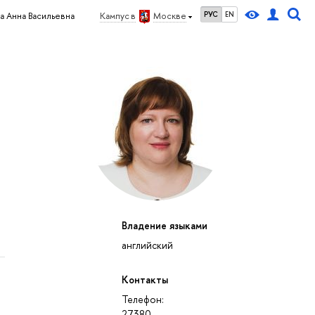
РУС
EN
а Анна Васильевна
Кампус в
Москве
Владение языками
английский
Контакты
Телефон:
27380