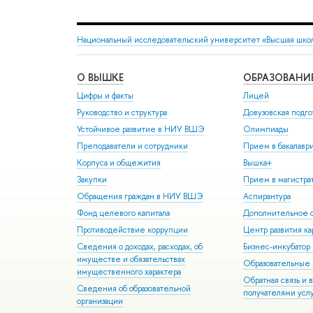
Национальный исследовательский университет «Высшая шко
О ВЫШКЕ
ОБРАЗОВАНИ
Цифры и факты
Лицей
Руководство и структура
Довузовская подго
Устойчивое развитие в НИУ ВШЭ
Олимпиады
Преподаватели и сотрудники
Прием в бакалавр
Корпуса и общежития
Вышка+
Закупки
Прием в магистра
Обращения граждан в НИУ ВШЭ
Аспирантура
Фонд целевого капитала
Дополнительное о
Противодействие коррупции
Центр развития к
Сведения о доходах, расходах, об
Бизнес-инкубато
имуществе и обязательствах
Образовательные 
имущественного характера
Обратная связь и 
Сведения об образовательной
получателями усл
организации