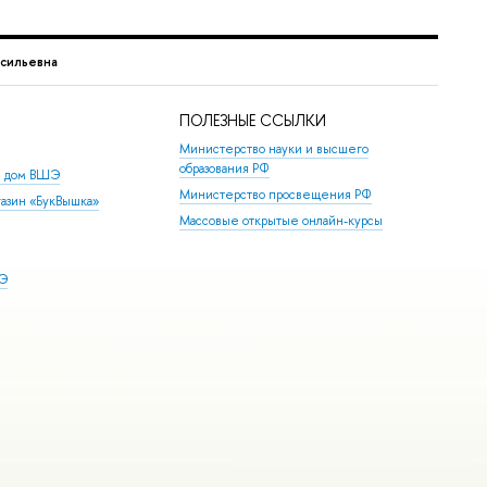
асильевна
ПОЛЕЗНЫЕ ССЫЛКИ
Министерство науки и высшего
образования РФ
й дом ВШЭ
Министерство просвещения РФ
азин «БукВышка»
Массовые открытые онлайн-курсы
ШЭ