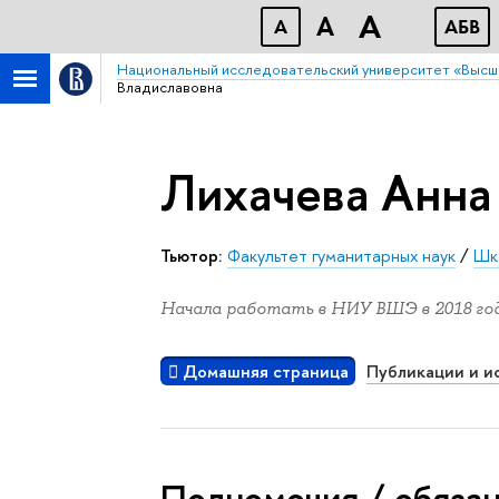
A
A
A
АБB
Национальный исследовательский университет «Высш
Владиславовна
Лихачева Анна
Тьютор:
Факультет гуманитарных наук
/
Шк
Начала работать в НИУ ВШЭ в 2018 год
Домашняя страница
Публикации и и
Полномочия / обяза