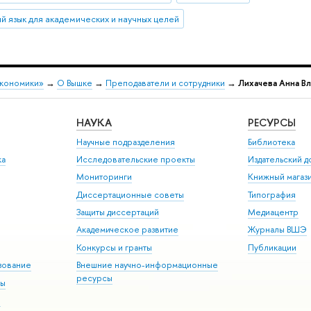
й язык для академических и научных целей
экономики»
→
О Вышке
→
Преподаватели и сотрудники
→
Лихачева Анна В
НАУКА
РЕСУРСЫ
Научные подразделения
Библиотека
ка
Исследовательские проекты
Издательский 
Мониторинги
Книжный магаз
Диссертационные советы
Типография
Защиты диссертаций
Медиацентр
Академическое развитие
Журналы ВШЭ
Конкурсы и гранты
Публикации
зование
Внешние научно-информационные
ресурсы
ры
Э