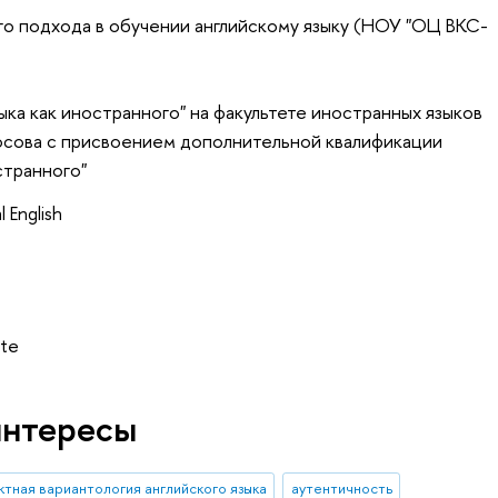
го подхода в обучении английскому языку (НОУ "ОЦ ВКС-
ыка как иностранного" на факультете иностранных языков
осова с присвоением дополнительной квалификации
странного"
l English
ate
интересы
ктная вариантология английского языка
аутентичность