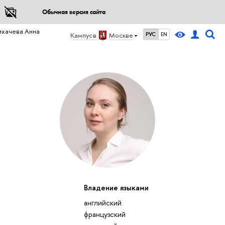
Обычная версия сайта
ихачева Анна
Кампус в
Москве
РУС
EN
Владение языками
английский
французский