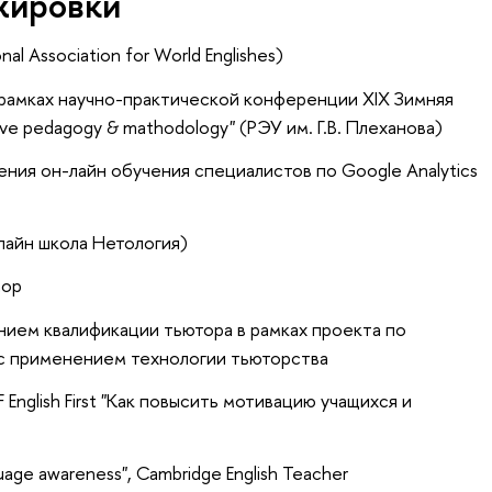
жировки
al Association for World Englishes)
 рамках научно-практической конференции XIX Зимняя
tive pedagogy & mathodology" (РЭУ им. Г.В. Плеханова)
ения он-лайн обучения специалистов по Google Analytics
лайн школа Нетология)
hop
ением квалификации тьютора в рамках проекта по
с применением технологии тьюторства
English First "Как повысить мотивацию учащихся и
uage awareness", Cambridge English Teacher