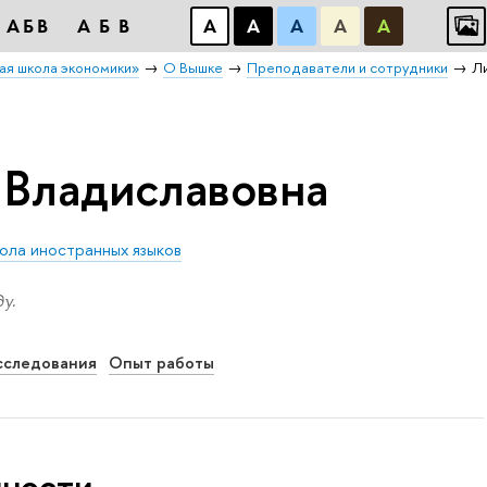
АБB
АБB
А
А
А
А
А
ая школа экономики»
О Вышке
Преподаватели и сотрудники
Л
 Владиславовна
ола иностранных языков
у.
сследования
Опыт работы
нности