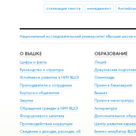
стилизация текста
менеджмент
Английски
Национальный исследовательский университет «Высшая школа 
О ВЫШКЕ
ОБРАЗОВАНИЕ
Цифры и факты
Лицей
Руководство и структура
Довузовская подготов
Устойчивое развитие в НИУ ВШЭ
Олимпиады
Преподаватели и сотрудники
Прием в бакалавриат
Корпуса и общежития
Вышка+
Закупки
Прием в магистратуру
Обращения граждан в НИУ ВШЭ
Аспирантура
Фонд целевого капитала
Дополнительное обра
Противодействие коррупции
Центр развития карье
Сведения о доходах, расходах, об
Бизнес-инкубатор ВШ