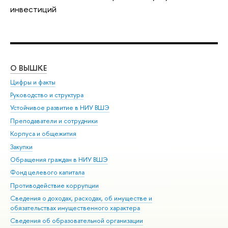
инвестиций
О ВЫШКЕ
ОБ
Цифры и факты
Ли
Руководство и структура
Дов
Устойчивое развитие в НИУ ВШЭ
Ол
Преподаватели и сотрудники
При
Корпуса и общежития
Вы
Закупки
При
Обращения граждан в НИУ ВШЭ
Ас
Фонд целевого капитала
До
Противодействие коррупции
Цен
Сведения о доходах, расходах, об имуществе и
Би
обязательствах имущественного характера
Об
Сведения об образовательной организации
Обр