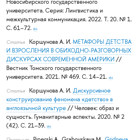
Новосибирского государственного
университета. Серия: Лингвистика и
межкультурная коммуникация. 2022.
Т. 20. № 1.
С. 61–72.
doi
Коршунова А. И.
МЕТАФОРЫ ДЕТСТВА
Статья
И ВЗРОСЛЕНИЯ В ОБИХОДНО-РАЗГОВОРНЫХ
ДИСКУРСАХ СОВРЕМЕННОЙ АМЕРИКИ
//
Вестник Томского государственного
университета. 2021.
№ 469. С. 14–21.
doi
Коршунова А. И.
Дискурсивное
Статья
конструирование феномена «детство» в
англоязычной культуре
// Человек: образ и
сущность. Гуманитарные аспекты. 2020.
№ 2
(42). С. 21–39.
doi
Piperski A.
,
Grabovskaya M.
,
Gridneva
Препринт