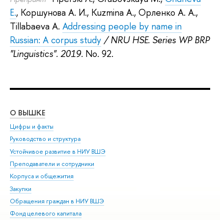
E.
,
Коршунова А. И.
,
Kuzmina A.
,
Орленко А. А.
,
Tillabaeva A.
Addressing people by name in
Russian: A corpus study
/ NRU HSE. Series WP BRP
"Linguistics". 2019.
No. 92.
О ВЫШКЕ
ОБ
Цифры и факты
Ли
Руководство и структура
Дов
Устойчивое развитие в НИУ ВШЭ
Ол
Преподаватели и сотрудники
При
Корпуса и общежития
Вы
Закупки
При
Обращения граждан в НИУ ВШЭ
Ас
Фонд целевого капитала
До