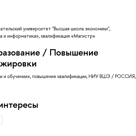
ательский университет "Высшая школа экономики",
а и информатика», квалификация «Магистр»
разование / Повышение
ажировки
и и обучении»
, повышение квалификации
, НИУ ВШЭ / РОССИЯ,
интересы
в