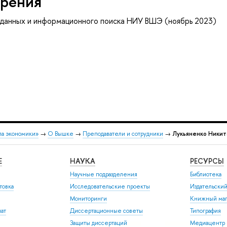
рения
 данных и информационного поиска НИУ ВШЭ (ноябрь 2023)
ла экономики»
→
О Вышке
→
Преподаватели и сотрудники
→
Лукьяненко Никит
Е
НАУКА
РЕСУРСЫ
Научные подразделения
Библиотека
товка
Исследовательские проекты
Издательски
Мониторинги
Книжный маг
иат
Диссертационные советы
Типография
Защиты диссертаций
Медиацентр