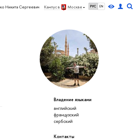
РУС
EN
ко Никита Сергеевич
Кампус в
Москве
Владение языками
английский
французский
сербский
Контакты