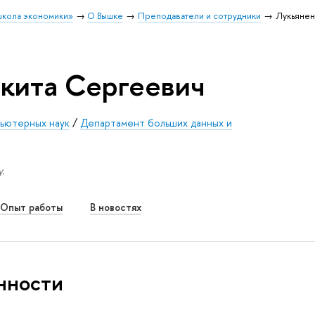
школа экономики»
О Вышке
Преподаватели и сотрудники
Лукьянен
кита Сергеевич
пьютерных наук
/
Департамент больших данных и
.
Опыт работы
В новостях
нности