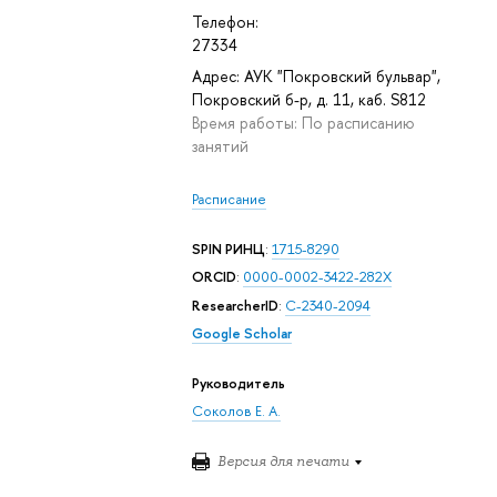
Телефон:
27334
Адрес: АУК "Покровский бульвар",
Покровский б-р, д. 11, каб. S812
Время работы: По расписанию
занятий
Расписание
SPIN РИНЦ
:
1715-8290
ORCID
:
0000-0002-3422-282X
ResearcherID
:
C-2340-2094
Google Scholar
Руководитель
Соколов Е. А.
Версия для печати