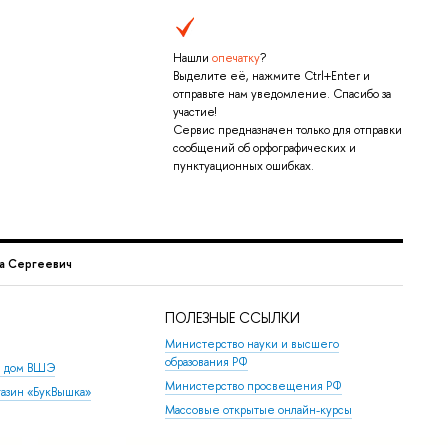
Нашли
опечатку
?
Выделите её, нажмите Ctrl+Enter и
отправьте нам уведомление. Спасибо за
участие!
Сервис предназначен только для отправки
сообщений об орфографических и
пунктуационных ошибках.
а Сергеевич
ПОЛЕЗНЫЕ ССЫЛКИ
Министерство науки и высшего
образования РФ
й дом ВШЭ
Министерство просвещения РФ
азин «БукВышка»
Массовые открытые онлайн-курсы