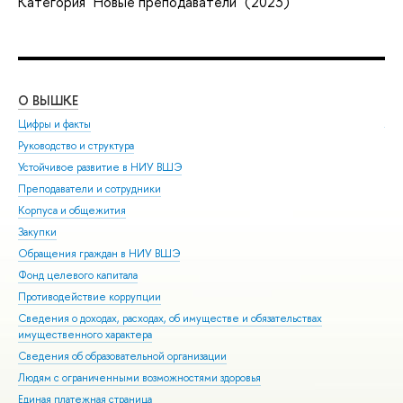
Категория "Новые преподаватели" (2023)
О ВЫШКЕ
ОБ
Цифры и факты
Ли
Руководство и структура
Дов
Устойчивое развитие в НИУ ВШЭ
Ол
Преподаватели и сотрудники
При
Корпуса и общежития
Вы
Закупки
При
Обращения граждан в НИУ ВШЭ
Асп
Фонд целевого капитала
Доп
Противодействие коррупции
Цен
Сведения о доходах, расходах, об имуществе и обязательствах
Биз
имущественного характера
Обр
Сведения об образовательной организации
Обр
Людям с ограниченными возможностями здоровья
Единая платежная страница