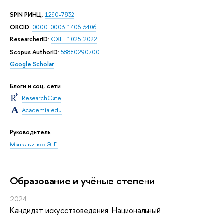
SPIN РИНЦ
:
1290-7832
ORCID
:
0000-0003-1406-5406
ResearcherID
:
GXH-1025-2022
Scopus AuthorID
:
58880290700
Google Scholar
Блоги и соц. сети
ResearchGate
Academia.edu
Руководитель
Мацкявичюс Э. Г.
Oбразование и учёные степени
2024
Кандидат искусствоведения: Национальный