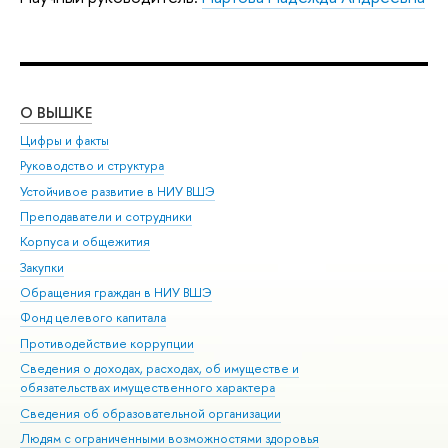
О ВЫШКЕ
ОБ
Цифры и факты
Ли
Руководство и структура
Дов
Устойчивое развитие в НИУ ВШЭ
Ол
Преподаватели и сотрудники
При
Корпуса и общежития
Вы
Закупки
При
Обращения граждан в НИУ ВШЭ
Ас
Фонд целевого капитала
До
Противодействие коррупции
Цен
Сведения о доходах, расходах, об имуществе и
Би
обязательствах имущественного характера
Об
Сведения об образовательной организации
Обр
Людям с ограниченными возможностями здоровья