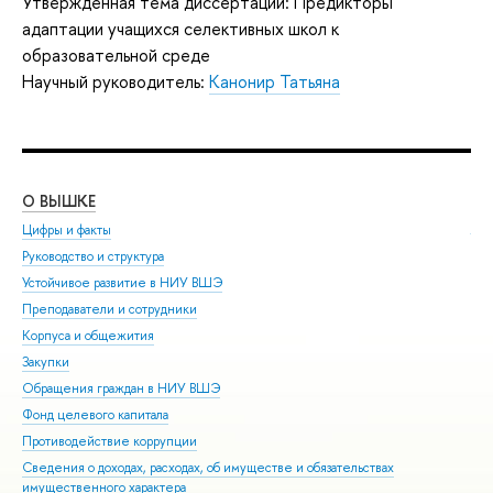
Утвержденная тема диссертации: Предикторы
адаптации учащихся селективных школ к
образовательной среде
Научный руководитель:
Канонир Татьяна
О ВЫШКЕ
ОБ
Цифры и факты
Ли
Руководство и структура
Дов
Устойчивое развитие в НИУ ВШЭ
Ол
Преподаватели и сотрудники
При
Корпуса и общежития
Вы
Закупки
При
Обращения граждан в НИУ ВШЭ
Асп
Фонд целевого капитала
Доп
Противодействие коррупции
Цен
Сведения о доходах, расходах, об имуществе и обязательствах
Биз
имущественного характера