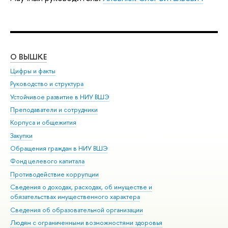
О ВЫШКЕ
ОБ
Цифры и факты
Ли
Руководство и структура
Дов
Устойчивое развитие в НИУ ВШЭ
Ол
Преподаватели и сотрудники
При
Корпуса и общежития
Вы
Закупки
При
Обращения граждан в НИУ ВШЭ
Ас
Фонд целевого капитала
До
Противодействие коррупции
Цен
Сведения о доходах, расходах, об имуществе и
Би
обязательствах имущественного характера
Об
Сведения об образовательной организации
Обр
Людям с ограниченными возможностями здоровья