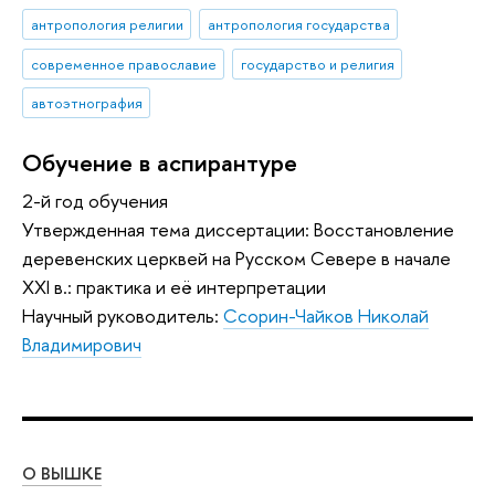
антропология религии
антропология государства
современное православие
государство и религия
автоэтнография
Обучение в аспирантуре
2-й год обучения
Утвержденная тема диссертации: Восстановление
деревенских церквей на Русском Севере в начале
XXI в.: практика и её интерпретации
Научный руководитель:
Ссорин-Чайков Николай
Владимирович
О ВЫШКЕ
ОБ