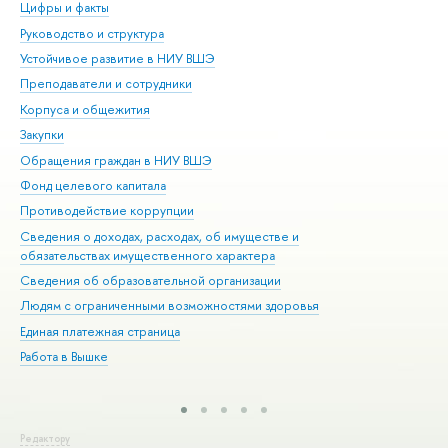
Цифры и факты
Ли
Руководство и структура
Дов
Устойчивое развитие в НИУ ВШЭ
Ол
Преподаватели и сотрудники
При
Корпуса и общежития
Вы
Закупки
При
Обращения граждан в НИУ ВШЭ
Ас
Фонд целевого капитала
До
Противодействие коррупции
Цен
Сведения о доходах, расходах, об имуществе и
Би
обязательствах имущественного характера
Об
Сведения об образовательной организации
Обр
Людям с ограниченными возможностями здоровья
Единая платежная страница
Работа в Вышке
Редактору