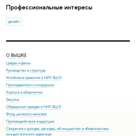
Профессиональные интересы
дизайн
О ВЫШКЕ
ОБ
Цифры и факты
Ли
Руководство и структура
Дов
Устойчивое развитие в НИУ ВШЭ
Ол
Преподаватели и сотрудники
При
Корпуса и общежития
Вы
Закупки
При
Обращения граждан в НИУ ВШЭ
Асп
Фонд целевого капитала
Доп
Противодействие коррупции
Цен
Сведения о доходах, расходах, об имуществе и обязательствах
Биз
имущественного характера
Обр