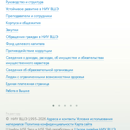
Руководство и структура
Дов
Устойчивое развитие в НИУ ВШЭ
Ол
Преподаватели и сотрудники
При
Корпуса и общежития
Вы
Закупки
При
Обращения граждан в НИУ ВШЭ
Асп
Фонд целевого капитала
Доп
Противодействие коррупции
Цен
Сведения о доходах, расходах, об имуществе и обязательствах
Биз
имущественного характера
Обр
Сведения об образовательной организации
Обр
Людям с ограниченными возможностями здоровья
Единая платежная страница
Работа в Вышке
Редактору
© НИУ ВШЭ 1993–2026
Адреса и контакты
Условия использования
материалов
Политика конфиденциальности
Карта сайта
Шрифты HSE Sans и HSE Slab разработаны в
Школе дизайна НИУ ВШЭ