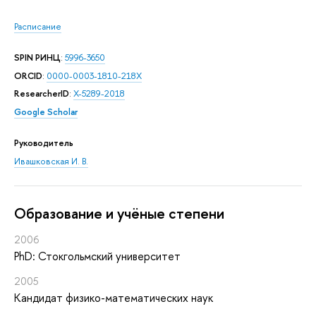
Расписание
SPIN РИНЦ
:
5996-3650
ORCID
:
0000-0003-1810-218X
ResearcherID
:
X-5289-2018
Google Scholar
Руководитель
Ивашковская И. В.
Oбразование и учёные степени
2006
PhD: Стокгольмский университет
2005
Кандидат физико-математических наук