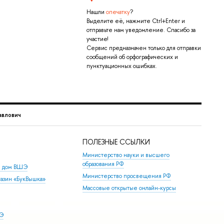
Нашли
опечатку
?
Выделите её, нажмите Ctrl+Enter и
отправьте нам уведомление. Спасибо за
участие!
Сервис предназначен только для отправки
сообщений об орфографических и
пунктуационных ошибках.
авлович
ПОЛЕЗНЫЕ ССЫЛКИ
Министерство науки и высшего
образования РФ
й дом ВШЭ
Министерство просвещения РФ
азин «БукВышка»
Массовые открытые онлайн-курсы
ШЭ