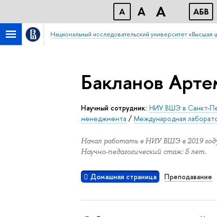
A
A
A
АБB
Национальный исследовательский университет «Высшая 
Бакланов Арте
Научный сотрудник:
НИУ ВШЭ в Санкт-П
менеджмента
/
Международная лаборато
Начал работать в НИУ ВШЭ в 2019 году
Научно-педагогический стаж: 5 лет.
Домашняя страница
Преподавание