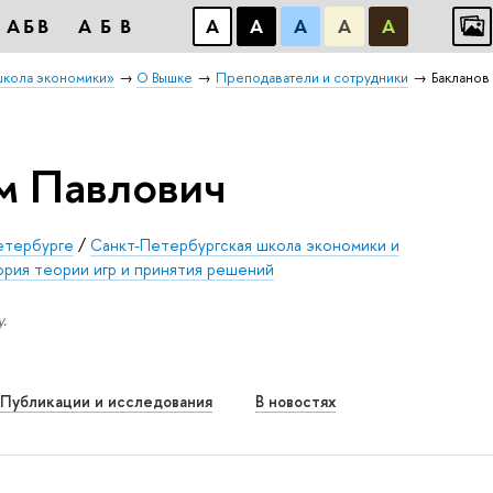
АБB
АБB
А
А
А
А
А
школа экономики»
О Вышке
Преподаватели и сотрудники
Бакланов
м Павлович
етербурге
/
Санкт-Петербургская школа экономики и
рия теории игр и принятия решений
.
Публикации и исследования
В новостях