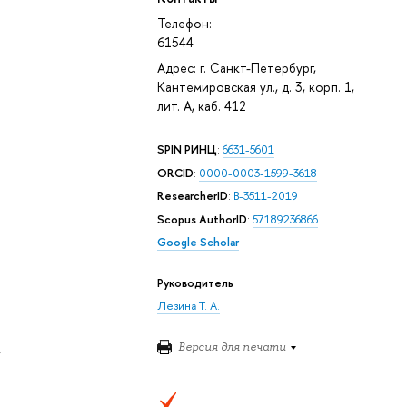
Телефон:
61544
Адрес: г. Санкт-Петербург,
Кантемировская ул., д. 3, корп. 1,
лит. А, каб. 412
SPIN РИНЦ
:
6631-5601
ORCID
:
0000-0003-1599-3618
ResearcherID
:
B-3511-2019
Scopus AuthorID
:
57189236866
Google Scholar
Руководитель
Лезина Т. А.
,
Версия для печати