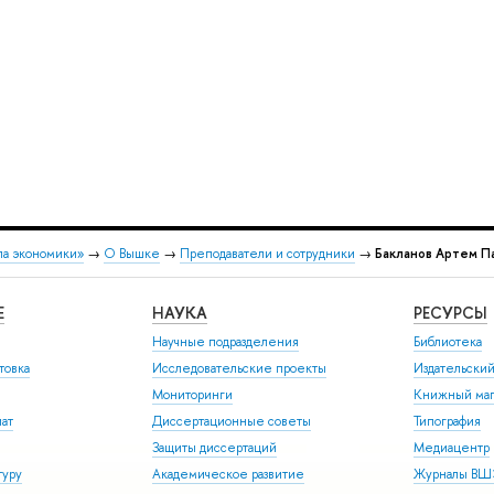
ла экономики»
→
О Вышке
→
Преподаватели и сотрудники
→
Бакланов Артем П
Е
НАУКА
РЕСУРСЫ
Научные подразделения
Библиотека
товка
Исследовательские проекты
Издательски
Мониторинги
Книжный маг
иат
Диссертационные советы
Типография
Защиты диссертаций
Медиацентр
туру
Академическое развитие
Журналы В